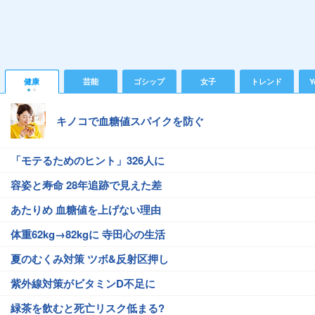
健康
芸能
ゴシップ
女子
トレンド
Y
キノコで血糖値スパイクを防ぐ
「モテるためのヒント」326人に
容姿と寿命 28年追跡で見えた差
あたりめ 血糖値を上げない理由
体重62kg→82kgに 寺田心の生活
夏のむくみ対策 ツボ&反射区押し
紫外線対策がビタミンD不足に
緑茶を飲むと死亡リスク低まる?