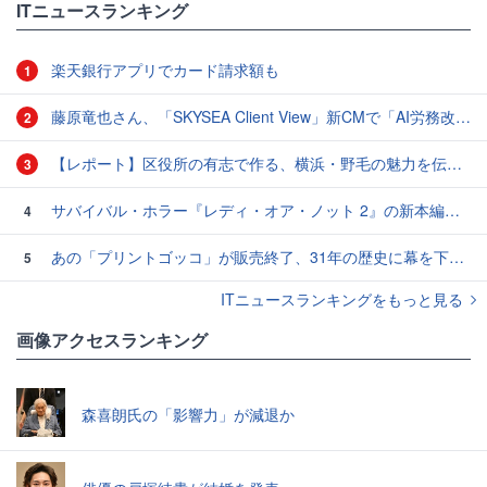
ITニュースランキング
楽天銀行アプリでカード請求額も
1
藤原竜也さん、「SKYSEA Client View」新CMで「AI労務改善」をアピール 働き方をAIが分析したら「すぐに休んで」と言われる？
2
【レポート】区役所の有志で作る、横浜・野毛の魅力を伝えるCM
3
サバイバル・ホラー『レディ・オア・ノット 2』の新本編映像、【バスタイム編】が公開
4
あの「プリントゴッコ」が販売終了、31年の歴史に幕を下ろす
5
ITニュースランキングをもっと見る
画像アクセスランキング
森喜朗氏の「影響力」が減退か