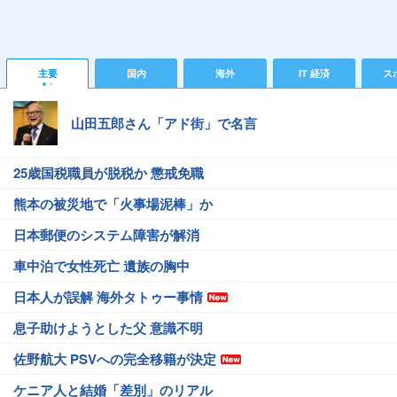
主要
国内
海外
IT 経済
ス
山田五郎さん「アド街」で名言
25歳国税職員が脱税か 懲戒免職
熊本の被災地で「火事場泥棒」か
日本郵便のシステム障害が解消
車中泊で女性死亡 遺族の胸中
日本人が誤解 海外タトゥー事情
息子助けようとした父 意識不明
佐野航大 PSVへの完全移籍が決定
ケニア人と結婚「差別」のリアル