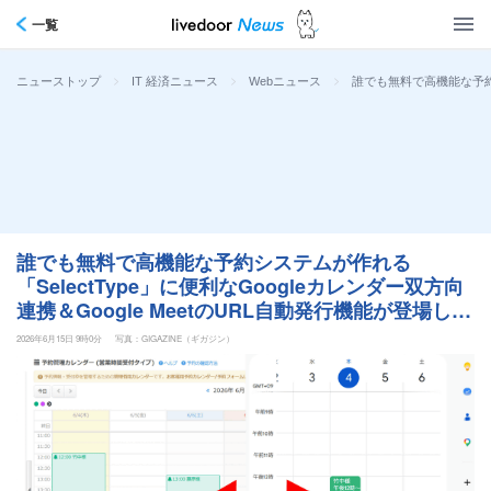
一覧
>
>
>
誰でも無料で高機能な予約シ
ニューストップ
IT 経済ニュース
Webニュース
誰でも無料で高機能な予約システムが作れる
「SelectType」に便利なGoogleカレンダー双方向
連携＆Google MeetのURL自動発行機能が登場した
ので使ってみた
2026年6月15日 9時0分
写真：GIGAZINE（ギガジン）