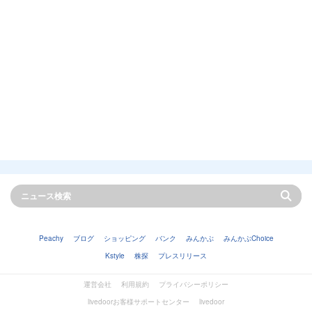
Peachy
ブログ
ショッピング
バンク
みんかぶ
みんかぶChoice
Kstyle
株探
プレスリリース
運営会社
利用規約
プライバシーポリシー
livedoorお客様サポートセンター
livedoor