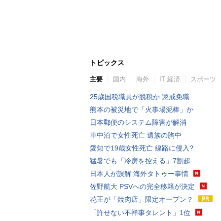
トピックス
主要
国内
海外
IT 経済
スポーツ
25歳国税職員が脱税か 懲戒免職
熊本の被災地で「火事場泥棒」か
日本郵便のシステム障害が解消
車中泊で女性死亡 遺族の胸中
愛知で19歳女性死亡 線路に侵入?
猛暑でも「冷房を控える」7割超
日本人が誤解 海外タトゥー事情
佐野航大 PSVへの完全移籍が決定
花王が「焼肉店」限定オープン？
「許せない不祥事タレント」1位