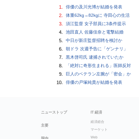
1.
俳優の及川光博が結婚を発表
2.
体重62kg→82kgに 寺田心の生活
3.
須江監督 女子部員に3条件提示
4.
池田直人 佐藤佳奈と電撃結婚
5.
中日が新庄監督招聘を検討か
6.
朝ドラ 次週予告に「ゲンナリ」
7.
黒木啓司氏 逮捕されていたか
8.
「絶対に奇形生まれる」医師反対
9.
巨人のベテラン左腕が「密会」か
10.
俳優の戸塚純貴が結婚を発表
ニューストップ
IT 経済
経済総合
主要
マーケット
Web
国内