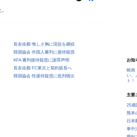
た。
長友佑都 悔しさ胸に現役を継続
韓国協会 外国人審判に接待疑惑
KFA 審判接待疑惑に謝罪声明
お知
長友佑都 FC東京と契約延長へ
映画
い。
韓国協会 性接待疑惑に批判噴出
ト！
主要
25
熊本
日本
車中
愛知