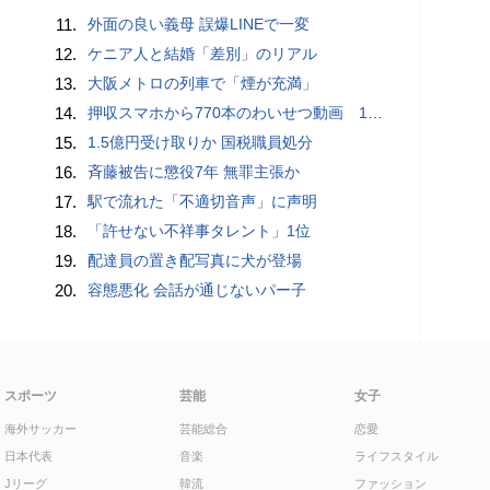
11.
外面の良い義母 誤爆LINEで一変
12.
ケニア人と結婚「差別」のリアル
13.
大阪メトロの列車で「煙が充満」
14.
押収スマホから770本のわいせつ動画 15歳少女に酒と薬飲ませ性的暴行か 54歳男を再逮捕 「薬もありますよ」とSNSで誘い出し
15.
1.5億円受け取りか 国税職員処分
16.
斉藤被告に懲役7年 無罪主張か
17.
駅で流れた「不適切音声」に声明
18.
「許せない不祥事タレント」1位
19.
配達員の置き配写真に犬が登場
20.
容態悪化 会話が通じないパー子
スポーツ
芸能
女子
海外サッカー
芸能総合
恋愛
日本代表
音楽
ライフスタイル
Jリーグ
韓流
ファッション