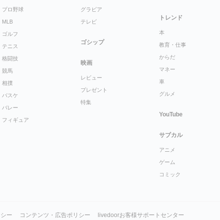
プロ野球
グラビア
トレンド
MLB
テレビ
本
ゴルフ
ゴシップ
教育・仕事
テニス
からだ
格闘技
映画
マネー
競馬
レビュー
車
相撲
プレゼント
グルメ
バスケ
特集
バレー
YouTube
フィギュア
サブカル
アニメ
ゲーム
コミック
リシー
コンテンツ・広告ポリシー
livedoorお客様サポートセンター