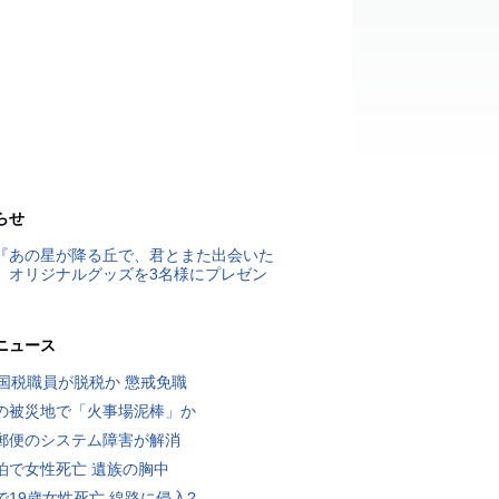
らせ
『あの星が降る丘で、君とまた出会いた
』オリジナルグッズを3名様にプレゼン
ニュース
歳国税職員が脱税か 懲戒免職
の被災地で「火事場泥棒」か
郵便のシステム障害が解消
泊で女性死亡 遺族の胸中
で19歳女性死亡 線路に侵入?