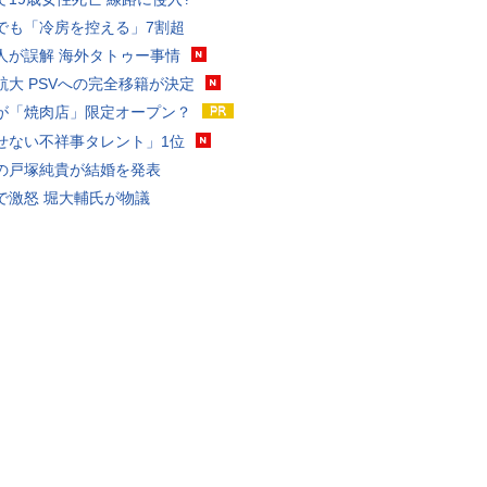
でも「冷房を控える」7割超
人が誤解 海外タトゥー事情
航大 PSVへの完全移籍が決定
が「焼肉店」限定オープン？
せない不祥事タレント」1位
の戸塚純貴が結婚を発表
で激怒 堀大輔氏が物議