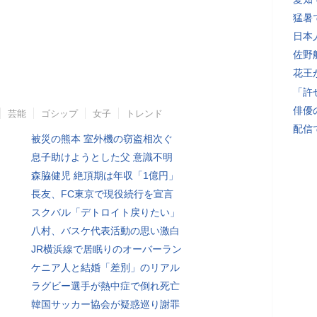
猛暑
日本
佐野
花王
「許
俳優
芸能
ゴシップ
女子
トレンド
配信
被災の熊本 室外機の窃盗相次ぐ
息子助けようとした父 意識不明
森脇健児 絶頂期は年収「1億円」
長友、FC東京で現役続行を宣言
スクバル「デトロイト戻りたい」
八村、バスケ代表活動の思い激白
JR横浜線で居眠りのオーバーラン
ケニア人と結婚「差別」のリアル
ラグビー選手が熱中症で倒れ死亡
韓国サッカー協会が疑惑巡り謝罪