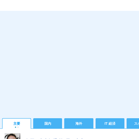
主要
国内
海外
IT 経済
ス