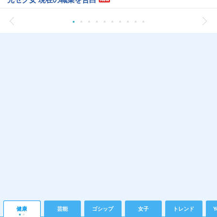
健康
芸能
ゴシップ
女子
トレンド
Y