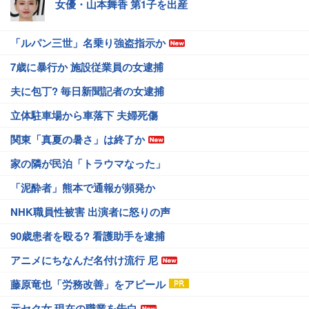
女優・山本舞香 第1子を出産
「ルパン三世」名乗り強盗指示か
7歳に暴行か 施設従業員の女逮捕
夫に包丁? 毎日新聞記者の女逮捕
立体駐車場から車落下 夫婦死傷
関東「真夏の暑さ」は終了か
家の隣が民泊「トラウマなった」
「泥酔者」熊本で通報が頻発か
NHK職員性被害 出演者に怒りの声
90歳患者を殴る? 看護助手を逮捕
アニメにちなんだ名付け流行 尼
藤原竜也「労務改善」をアピール
元セク女 現在の職業を告白