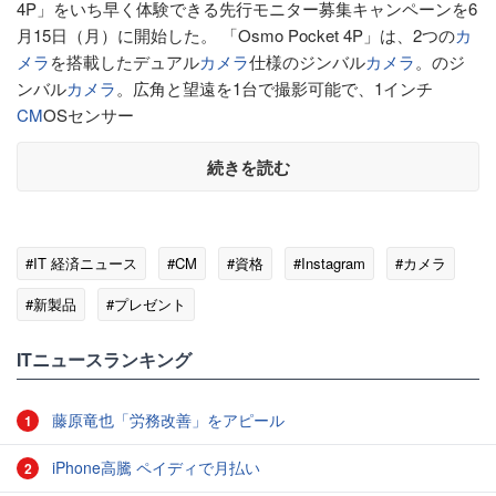
4P」をいち早く体験できる先行モニター募集キャンペーンを6
月15日（月）に開始した。 「Osmo Pocket 4P」は、2つの
カ
メラ
を搭載したデュアル
カメラ
仕様のジンバル
カメラ
。のジ
ンバル
カメラ
。広角と望遠を1台で撮影可能で、1インチ
CM
OSセンサー
続きを読む
#IT 経済ニュース
#CM
#資格
#Instagram
#カメラ
#新製品
#プレゼント
ITニュースランキング
藤原竜也「労務改善」をアピール
1
iPhone高騰 ペイディで月払い
2