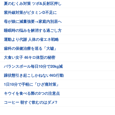
夏のむくみ対策 ツボ&反射区押し
紫外線対策がビタミンD不足に
母が娘に減量強要→家庭内別居へ
睡眠時の悩みを解消する過ごし方
運動より代謝 人体の省エネ戦略
歯科の保健治療を巡る「大嘘」
大食い女子 46キロ体型の秘密
バランスボール毎日10分で20kg減
躁状態引き起こしかねないNG行動
1日10分で手軽に「ひざ痛対策」
キウイを食べる際の3つの注意点
コーヒー 朝すぐ飲むのはダメ?