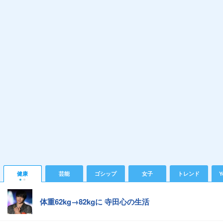
健康
芸能
ゴシップ
女子
トレンド
Y
体重62kg→82kgに 寺田心の生活