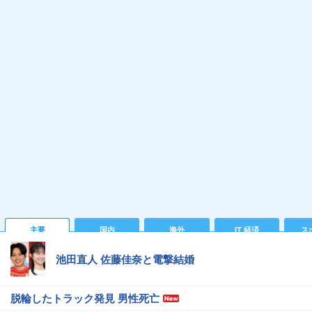
主要
国内
海外
IT 経済
ス
池田直人 佐藤佳奈と電撃結婚
脱輪したトラック発見 男性死亡