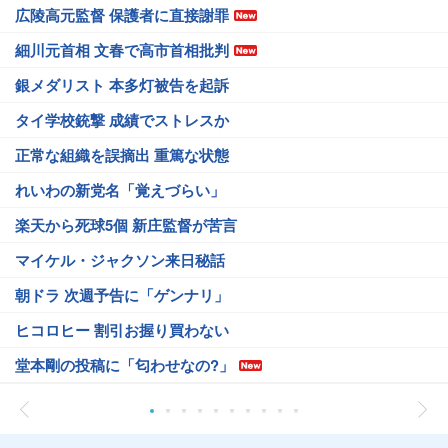
広陵高元監督 保護者に直接謝罪
細川元首相 文春で高市首相批判
銀メダリスト 本多灯被告を起訴
タイ学校銃撃 成績でストレスか
正常な組織を誤摘出 重篤な状態
れいわの新党名「覚えづらい」
楽天から死球5個 新庄監督が苦言
マイケル・ジャクソン来日秘話
朝ドラ 次週予告に「ゲンナリ」
ヒコロヒー 割引お握り買わない
堂本剛の投稿に「匂わせなの?」