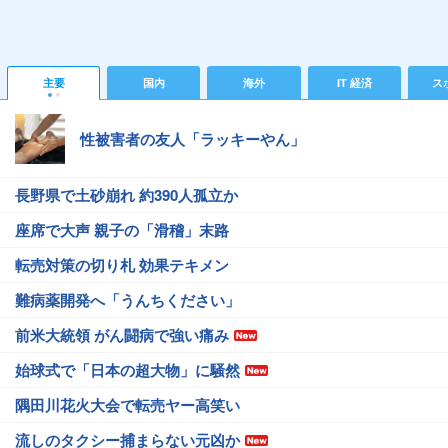
主要
国内
海外
IT 経済
ス
性被害者の友人「ラッキーやん」
長野県で土砂崩れ 約390人孤立か
座席で大声 親子の「滑稽」末路
転売対策の切り札 効果テキメン
難病薬開発へ「うんちください」
前米大統領 がん闘病で強い痛み
始球式で「日本の超大物」に騒然
隅田川花火大会で転売ヤー高笑い
流しのタクシー捕まらない元凶か