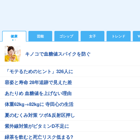
健康
芸能
ゴシップ
女子
トレンド
Y
キノコで血糖値スパイクを防ぐ
「モテるためのヒント」326人に
容姿と寿命 28年追跡で見えた差
あたりめ 血糖値を上げない理由
体重62kg→82kgに 寺田心の生活
夏のむくみ対策 ツボ&反射区押し
紫外線対策がビタミンD不足に
緑茶を飲むと死亡リスク低まる?