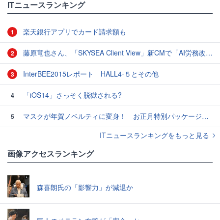
ITニュースランキング
楽天銀行アプリでカード請求額も
1
藤原竜也さん、「SKYSEA Client View」新CMで「AI労務改善」をアピール 働き方をAIが分析したら「すぐに休んで」と言われる？
2
InterBEE2015レポート HALL4-５とその他
3
「iOS14」さっそく脱獄される?
4
マスクが年賀ノベルティに変身！ お正月特別パッケージの注文受付開始
5
ITニュースランキングをもっと見る
画像アクセスランキング
森喜朗氏の「影響力」が減退か