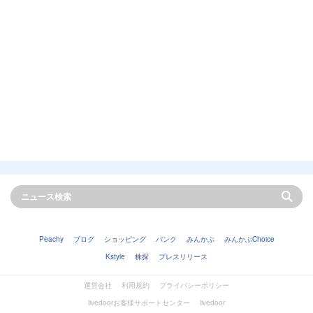
Peachy
ブログ
ショッピング
バンク
みんかぶ
みんかぶChoice
Kstyle
株探
プレスリリース
運営会社
利用規約
プライバシーポリシー
livedoorお客様サポートセンター
livedoor