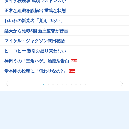
タイ学校銃撃 成績でストレスか
正常な組織を誤摘出 重篤な状態
れいわの新党名「覚えづらい」
楽天から死球5個 新庄監督が苦言
マイケル・ジャクソン来日秘話
ヒコロヒー 割引お握り買わない
神田うの「三角ハゲ」治療法告白
堂本剛の投稿に「匂わせなの?」