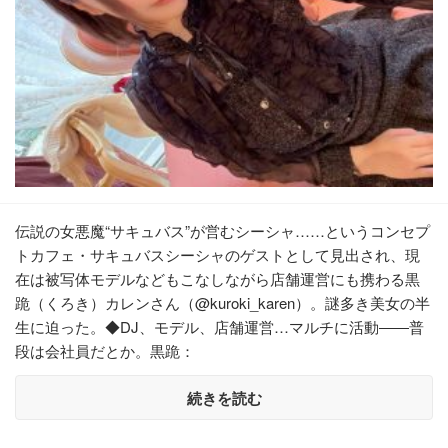
伝説の女悪魔“サキュバス”が営むシーシャ……というコンセプ
トカフェ・サキュバスシーシャのゲストとして見出され、現
在は被写体モデルなどもこなしながら店舗運営にも携わる黒
跪（くろき）カレンさん（@kuroki_karen）。謎多き美女の半
生に迫った。◆DJ、モデル、店舗運営…マルチに活動――普
段は会社員だとか。黒跪：
続きを読む