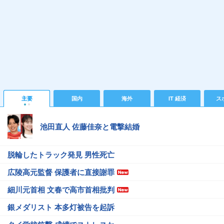
主要
国内
海外
IT 経済
ス
池田直人 佐藤佳奈と電撃結婚
脱輪したトラック発見 男性死亡
広陵高元監督 保護者に直接謝罪
細川元首相 文春で高市首相批判
銀メダリスト 本多灯被告を起訴