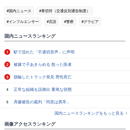
#国内ニュース
#青切符（交通反則通告制度）
#インフルエンサー
#言語
#警察
#グラビア
国内ニュースランキング
駅で流れた「不適切音声」に声明
1
被爆で子あきらめる 怒った医者
2
脱輪したトラック発見 男性死亡
3
正常な組織を誤摘出 重篤な状態
4
斉藤被告の裁判「同意は異常」
5
国内ニュースランキングをもっと見る
画像アクセスランキング