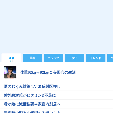
健康
芸能
ゴシップ
女子
トレンド
Y
体重62kg→82kgに 寺田心の生活
夏のむくみ対策 ツボ&反射区押し
紫外線対策がビタミンD不足に
母が娘に減量強要→家庭内別居へ
睡眠時の悩みを解消する過ごし方