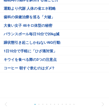
運動より代謝 人体の省エネ戦略
歯科の保健治療を巡る「大嘘」
大食い女子 46キロ体型の秘密
バランスボール毎日10分で20kg減
躁状態引き起こしかねないNG行動
1日10分で手軽に「ひざ痛対策」
キウイを食べる際の3つの注意点
コーヒー 朝すぐ飲むのはダメ?