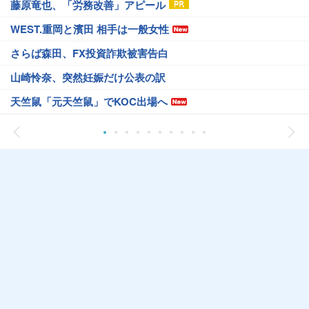
藤原竜也、「労務改善」アピール
WEST.重岡と濱田 相手は一般女性
さらば森田、FX投資詐欺被害告白
山崎怜奈、突然妊娠だけ公表の訳
天竺鼠「元天竺鼠」でKOC出場へ