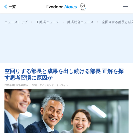
一覧
>
>
>
空回りする部長と成
ニューストップ
IT 経済ニュース
経済総合ニュース
空回りする部長と成果を出し続ける部長 正解を探
す思考習慣に原因か
2026年6月15日 6時25分
写真：ダイヤモンド・オンライン