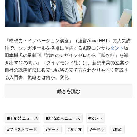
「構想力・イノベーション講座」（運営Aoba-BBT）の人気講
師で、シンガポールを拠点に活躍する戦略コンサル
タント
坂
田幸樹氏の最新刊『戦略のデザインゼロから「勝ち筋」を導
き出す10の問い』（ダイヤモンド社）は、新規事業の立案や
自社の課題解決に役立つ戦略の立て方をわかりやすく解説す
る入門書。戦略とは何か。変化
続きを読む
#IT 経済ニュース
#経済総合ニュース
#タント
#ファストフード
#デート
#考え方
#モデル
#相談