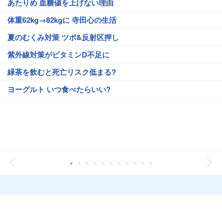
あたりめ 血糖値を上げない理由
体重62kg→82kgに 寺田心の生活
夏のむくみ対策 ツボ&反射区押し
紫外線対策がビタミンD不足に
緑茶を飲むと死亡リスク低まる?
ヨーグルト いつ食べたらいい?