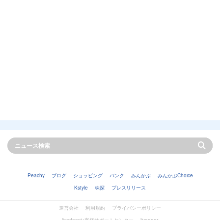
Peachy
ブログ
ショッピング
バンク
みんかぶ
みんかぶChoice
Kstyle
株探
プレスリリース
運営会社
利用規約
プライバシーポリシー