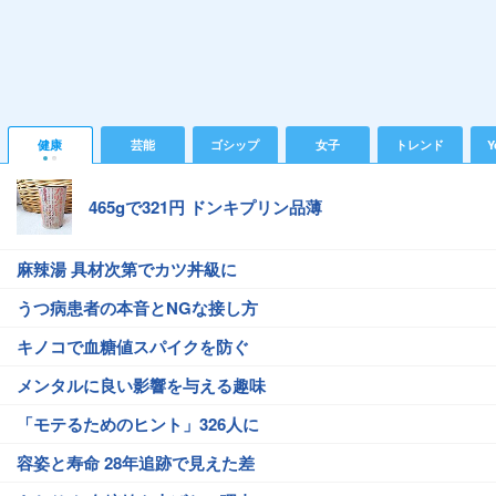
健康
芸能
ゴシップ
女子
トレンド
Y
465gで321円 ドンキプリン品薄
麻辣湯 具材次第でカツ丼級に
うつ病患者の本音とNGな接し方
キノコで血糖値スパイクを防ぐ
メンタルに良い影響を与える趣味
「モテるためのヒント」326人に
容姿と寿命 28年追跡で見えた差