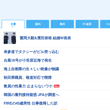
主要
国内
海外
IT 経済
ス
重岡大毅&濱田崇裕 結婚W発表
表参道でタクシーがビル突っ込む
台風16号が小笠原近海で発生
海上自衛隊の生々しい映像が物議
秋田県職員、報道対応で喫煙
教員の性暴力 止まらないワケ
韓国の審判接待疑惑 JFAが調査へ
FIREの45歳男性 仕事復帰した訳