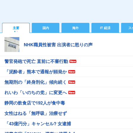
主要
国内
海外
IT 経済
ス
NHK職員性被害 出演者に怒りの声
警官発砲で死亡 直前に不審行動
「泥酔者」熊本で通報が頻発か
無期刑の「終身刑化」傾向続く
れいわ「いのちの党」に変更へ
静岡の飲食店で192人が食中毒
女性はねる「無呼吸」治療せず
「43億円分」キャンセル? 女逮捕