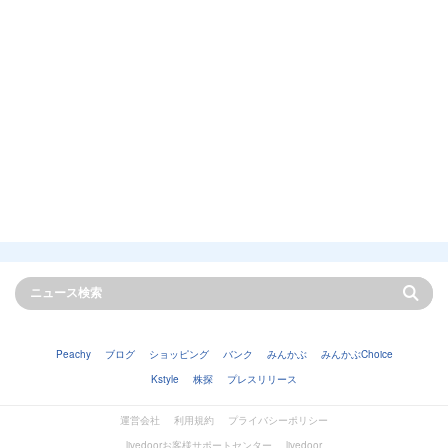
Peachy
ブログ
ショッピング
バンク
みんかぶ
みんかぶChoice
Kstyle
株探
プレスリリース
運営会社
利用規約
プライバシーポリシー
livedoorお客様サポートセンター
livedoor