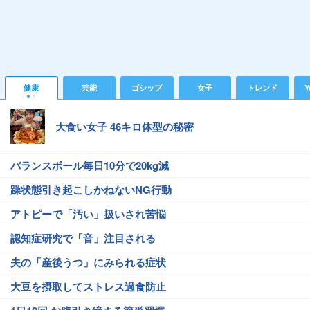
健康
芸能
ゴシップ
女子
トレンド
Y
大食い女子 46キロ体型の秘密
バランスボール毎日10分で20kg減
躁状態引き起こしかねないNG行動
アトピーで「汚い」扱いされ苦悩
認知症研究で「音」注目される
夫の「産後うつ」にみられる症状
大豆を摂取してストレス過食防止