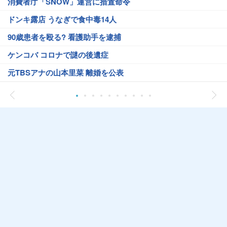
消費者庁「SNOW」運営に措置命令
ドンキ露店 うなぎで食中毒14人
90歳患者を殴る? 看護助手を逮捕
ケンコバ コロナで謎の後遺症
元TBSアナの山本里菜 離婚を公表