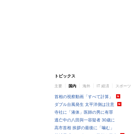
トピックス
主要
国内
海外
IT 経済
スポーツ
首相の視察動画「すべて計算」
ダブル台風発生 太平洋側は注意
寺社に「液体」医師の男に有罪
逃亡中の八田與一容疑者 30歳に
高市首相 挨拶の最後に「噛む」