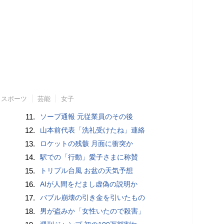
スポーツ
芸能
女子
11.
ソープ通報 元従業員のその後
12.
山本前代表「洗礼受けたね」連絡
13.
ロケットの残骸 月面に衝突か
14.
駅での「行動」愛子さまに称賛
15.
トリプル台風 お盆の天気予想
16.
AIが人間をだまし虚偽の説明か
17.
バブル崩壊の引き金を引いたもの
18.
男が盗みか「女性いたので殺害」