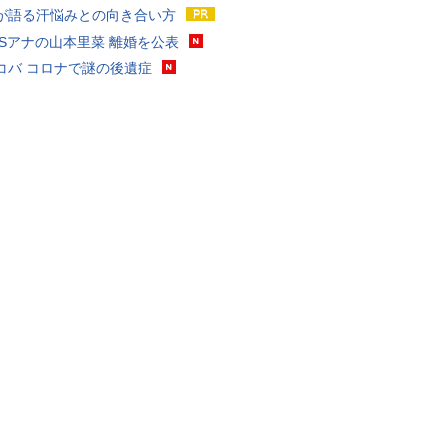
が語る汗悩みとの向き合い方
BSアナの山本里菜 離婚を公表
コバ コロナで謎の後遺症