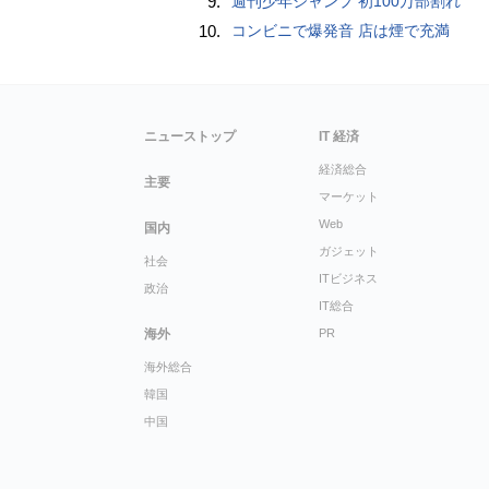
9.
週刊少年ジャンプ 初100万部割れ
10.
コンビニで爆発音 店は煙で充満
ニューストップ
IT 経済
経済総合
主要
マーケット
Web
国内
ガジェット
社会
ITビジネス
政治
IT総合
海外
PR
海外総合
韓国
中国