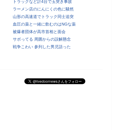
トラックなど計4台で玉突き事故
ラーメン店のにんにくの色に騒然
山形の高速道でトラック同士追突
血圧の薬と一緒に飲むのはNGな薬
被爆者団体が高市首相と面会
サボってる 周囲からの誤解懸念
戦争こわい 参列した男児語った