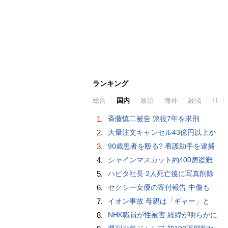
ランキング
総合
国内
政治
海外
経済
IT
1.
斉藤慎二被告 懲役7年を求刑
2.
大量注文キャンセル43億円以上か
3.
90歳患者を殴る? 看護助手を逮捕
4.
シャインマスカット約400房盗難
5.
ハビタ社長 2人死亡後に写真削除
6.
セクシー女優の寄付報告 中傷も
7.
イオン事故 母親は「ギャー」と
8.
NHK職員が性被害 経緯が明らかに