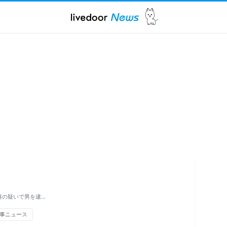
遂の疑いで男を逮…
事ニュース