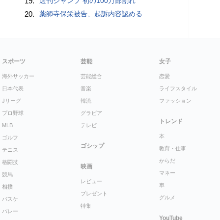
19.
週刊ジャンプ 初の100万部割れ
20.
薬師寺保栄被告、起訴内容認める
スポーツ
芸能
女子
海外サッカー
芸能総合
恋愛
日本代表
音楽
ライフスタイル
Jリーグ
韓流
ファッション
プロ野球
グラビア
トレンド
MLB
テレビ
本
ゴルフ
ゴシップ
教育・仕事
テニス
からだ
格闘技
映画
マネー
競馬
レビュー
車
相撲
プレゼント
グルメ
バスケ
特集
バレー
YouTube