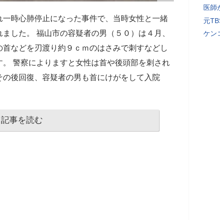
医師
れ一時心肺停止になった事件で、当時女性と一緒
元T
れました。 福山市の容疑者の男（５０）は４月、
ケン
の首などを刃渡り約９ｃｍのはさみで刺すなどし
す。 警察によりますと女性は首や後頭部を刺され
その後回復、容疑者の男も首にけがをして入院
記事を読む