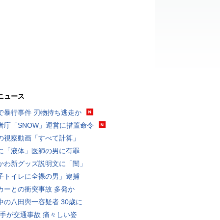
ニュース
で暴行事件 刃物持ち逃走か
者庁「SNOW」運営に措置命令
の視察動画「すべて計算」
に「液体」医師の男に有罪
かわ新グッズ説明文に「闇」
子トイレに全裸の男」逮捕
カーとの衝突事故 多発か
中の八田與一容疑者 30歳に
選手が交通事故 痛々しい姿