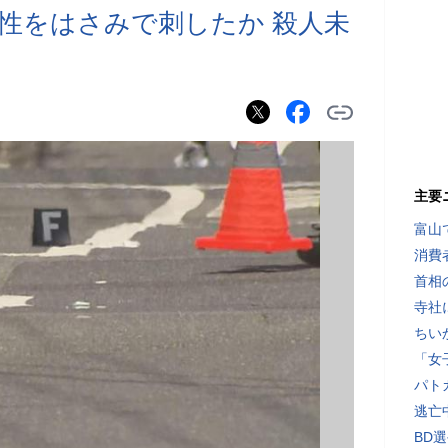
女性をはさみで刺したか 殺人未
主要
富山
消費
首相
寺社
ちい
「女
パト
逃亡
BD