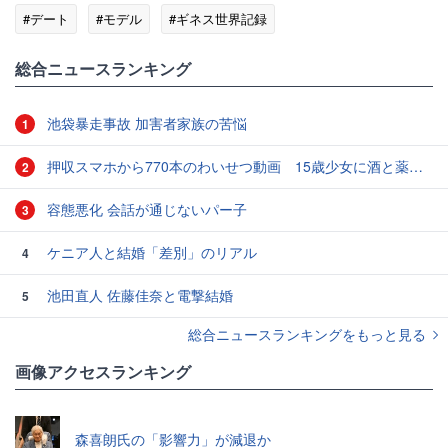
#デート
#モデル
#ギネス世界記録
総合ニュースランキング
池袋暴走事故 加害者家族の苦悩
1
押収スマホから770本のわいせつ動画 15歳少女に酒と薬飲ませ性的暴行か 54歳男を再逮捕 「薬もありますよ」とSNSで誘い出し
2
容態悪化 会話が通じないパー子
3
ケニア人と結婚「差別」のリアル
4
池田直人 佐藤佳奈と電撃結婚
5
総合ニュースランキングをもっと見る
画像アクセスランキング
森喜朗氏の「影響力」が減退か