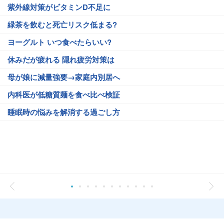
紫外線対策がビタミンD不足に
緑茶を飲むと死亡リスク低まる?
ヨーグルト いつ食べたらいい?
休みだが疲れる 隠れ疲労対策は
母が娘に減量強要→家庭内別居へ
内科医が低糖質麺を食べ比べ検証
睡眠時の悩みを解消する過ごし方