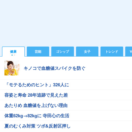
健康
芸能
ゴシップ
女子
トレンド
Y
キノコで血糖値スパイクを防ぐ
「モテるためのヒント」326人に
容姿と寿命 28年追跡で見えた差
あたりめ 血糖値を上げない理由
体重62kg→82kgに 寺田心の生活
夏のむくみ対策 ツボ&反射区押し