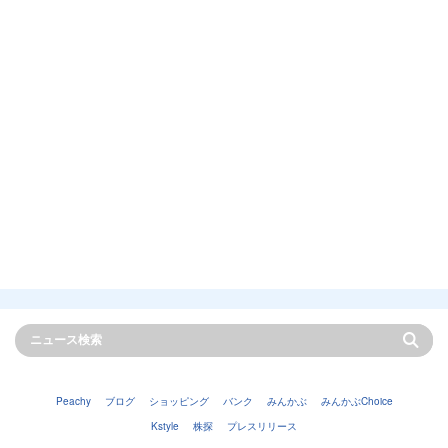
Peachy
ブログ
ショッピング
バンク
みんかぶ
みんかぶChoice
Kstyle
株探
プレスリリース