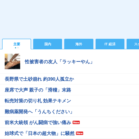
主要
国内
海外
IT 経済
ス
性被害者の友人「ラッキーやん」
長野県で土砂崩れ 約390人孤立か
座席で大声 親子の「滑稽」末路
転売対策の切り札 効果テキメン
難病薬開発へ「うんちください」
前米大統領 がん闘病で強い痛み
始球式で「日本の超大物」に騒然