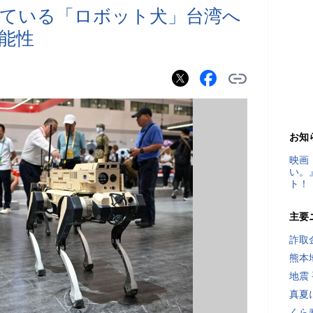
ている「ロボット犬」台湾へ
能性
お知
映画
い。
ト！
主要
詐取
熊本
地震
真夏
くら