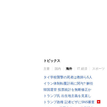
トピックス
主要
国内
海外
IT 経済
スポーツ
タイ学校襲撃の死者は教師ら5人
イラン体制転覆計画に関与? 解任
韓国選管 投票統計を無断修正か
トランプ氏 出生地主義を見直し
トランプ政権 記者ビザにSNS審査