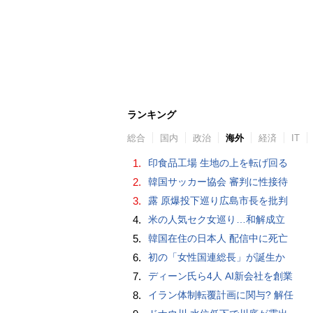
ランキング
総合
国内
政治
海外
経済
IT
1.
印食品工場 生地の上を転げ回る
2.
韓国サッカー協会 審判に性接待
3.
露 原爆投下巡り広島市長を批判
4.
米の人気セク女巡り…和解成立
5.
韓国在住の日本人 配信中に死亡
6.
初の「女性国連総長」が誕生か
7.
ディーン氏ら4人 AI新会社を創業
8.
イラン体制転覆計画に関与? 解任