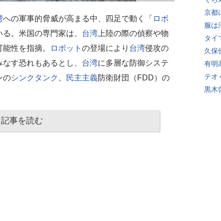
京都
湾
への軍事的脅威が高まる中、四足で動く「
ロボ
服は
いる。米国の専門家は、
台湾
上陸の際の偵察や物
タイ
可能性を指摘。
ロボット
の登場により
台湾
侵攻の
久保
みなす恐れもあるとし、
台湾
に多層な防御システ
有明
テオ
ンの
シンクタンク
、
民主主義
防衛財団（FDD）の
黒木
記事を読む