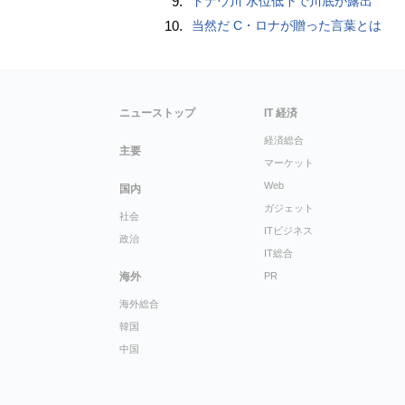
9.
ドナウ川 水位低下で川底が露出
10.
当然だ C・ロナが贈った言葉とは
ニューストップ
IT 経済
経済総合
主要
マーケット
Web
国内
ガジェット
社会
ITビジネス
政治
IT総合
海外
PR
海外総合
韓国
中国