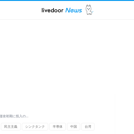
侵攻初期に投入の…
民主主義
シンクタンク
半導体
中国
台湾