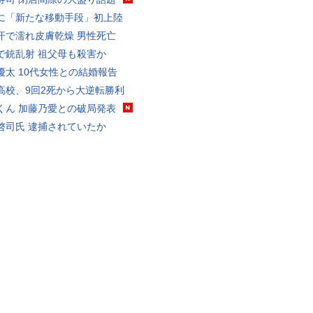
に「新たな移動手段」初上陸
汗で濡れ皮膚乾燥 男性死亡
で銃乱射 祖父母も殺害か
優太 10代女性との結婚報告
高校、9回2死から大逆転勝利
くん 加藤乃愛との破局発表
啓司氏 逮捕されていたか