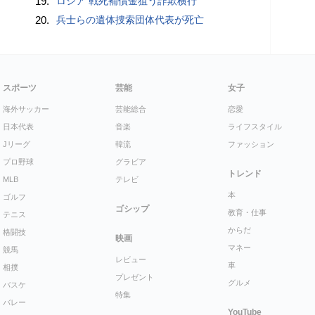
19.
ロシア 戦死補償金狙う詐欺横行
20.
兵士らの遺体捜索団体代表が死亡
スポーツ
芸能
女子
海外サッカー
芸能総合
恋愛
日本代表
音楽
ライフスタイル
Jリーグ
韓流
ファッション
プロ野球
グラビア
トレンド
MLB
テレビ
本
ゴルフ
ゴシップ
教育・仕事
テニス
からだ
格闘技
映画
マネー
競馬
レビュー
車
相撲
プレゼント
グルメ
バスケ
特集
バレー
YouTube