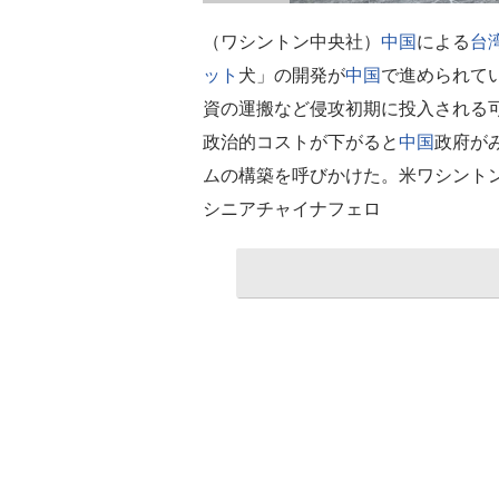
（ワシントン中央社）
中国
による
台
ット
犬」の開発が
中国
で進められて
資の運搬など侵攻初期に投入される
政治的コストが下がると
中国
政府が
ムの構築を呼びかけた。米ワシント
シニアチャイナフェロ