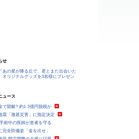
らせ
『あの星が降る丘で、君とまた出会いた
』オリジナルグッズを3名様にプレゼン
ニュース
金で競艇? 約1.3億円脱税か
地震「激甚災害」に指定決定
 手術中の医師が患者を守る
に完全防備姿「金を出せ」
寿司 閉店間際の大盛り話題