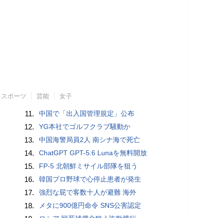
スポーツ
芸能
女子
11.
中国で「出入国管理規定」公布
12.
YG本社でゴルフクラブ騒動か
13.
中国海警局員2人 南シナ海で死亡
14.
ChatGPT GPT-5.6 Lunaを無料開放
15.
FP-5 北朝鮮ミサイル部隊を狙う
16.
韓国プロ野球で心停止患者が発生
17.
強烈な屁で客数十人が避難 海外
18.
メタに900億円命令 SNS公害認定