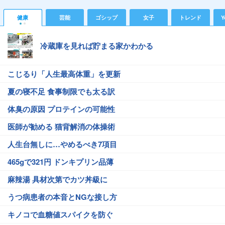
健康
芸能
ゴシップ
女子
トレンド
Y
冷蔵庫を見れば貯まる家かわかる
こじるり「人生最高体重」を更新
夏の寝不足 食事制限でも太る訳
体臭の原因 プロテインの可能性
医師が勧める 猫背解消の体操術
人生台無しに…やめるべき7項目
465gで321円 ドンキプリン品薄
麻辣湯 具材次第でカツ丼級に
うつ病患者の本音とNGな接し方
キノコで血糖値スパイクを防ぐ