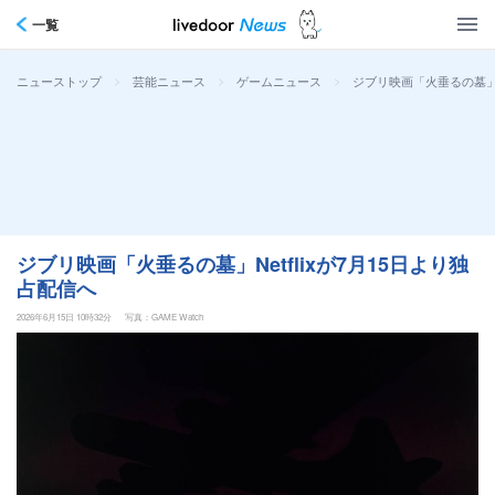
一覧
>
>
>
ジブリ映画「火垂るの墓」Ne
ニューストップ
芸能ニュース
ゲームニュース
ジブリ映画「火垂るの墓」Netflixが7月15日より独
占配信へ
2026年6月15日 10時32分
写真：GAME Watch