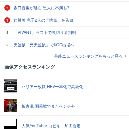
坂口杏里が逃亡 恩人に不満も?
2
辻希美 息子2人の「病気」を告白
3
「VIVANT」ラストで裏切り者判明
4
天竺鼠「元天竺鼠」でKOC出場へ
5
芸能ニュースランキングをもっと見る
画像アクセスランキング
ハリアー改良 HEV一本化で高級化
板倉滉 開幕戦でまたベンチ外
人気YouTuber 白ビキニ加工否定