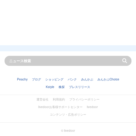
Peachy
ブログ
ショッピング
バンク
みんかぶ
みんかぶChoice
Kstyle
株探
プレスリリース
運営会社
利用規約
プライバシーポリシー
livedoorお客様サポートセンター
livedoor
コンテンツ・広告ポリシー
© livedoor