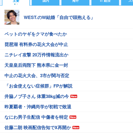
主要
国内
海外
IT 経済
ス
WEST.のW結婚「自由で頭抱える」
ペットのヤギをクマが食べたか
琵琶湖 有料券の花火大会が中止
ニチレイ攻撃 20万件情報流出か
天皇皇后両陛下 熊本県に金一封
中止の花火大会、3市が関与否定
「お金使えない症候群」FPが解説
井脇ノブ子さん 体重38kg減の今
昨夏覇者・沖縄尚学が初戦で敗退
なにわ男子生配信 中傷者を特定
佐藤二朗 映画配信告知でX再開か