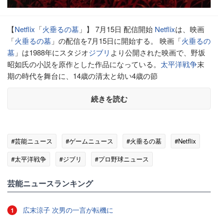
【
Netflix
「
火垂るの墓
」】 7月15日 配信開始
Netflix
は、映画
「
火垂るの墓
」の配信を7月15日に開始する。 映画「
火垂るの
墓
」は1988年にスタジオ
ジブリ
より公開された映画で、野坂
昭如氏の小説を原作とした作品になっている。
太平洋戦争
末
期の時代を舞台に、14歳の清太と幼い4歳の節
続きを読む
#芸能ニュース
#ゲームニュース
#火垂るの墓
#Netflix
#太平洋戦争
#ジブリ
#プロ野球ニュース
芸能ニュースランキング
広末涼子 次男の一言が転機に
1