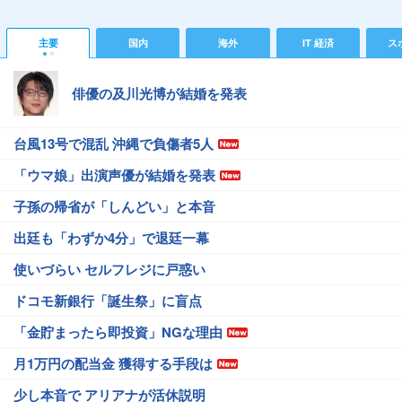
主要
国内
海外
IT 経済
ス
俳優の及川光博が結婚を発表
台風13号で混乱 沖縄で負傷者5人
「ウマ娘」出演声優が結婚を発表
子孫の帰省が「しんどい」と本音
出廷も「わずか4分」で退廷一幕
使いづらい セルフレジに戸惑い
ドコモ新銀行「誕生祭」に盲点
「金貯まったら即投資」NGな理由
月1万円の配当金 獲得する手段は
少し本音で アリアナが活休説明