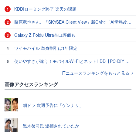
KDDIローミング終了 楽天の課題
1
藤原竜也さん、「SKYSEA Client View」新CMで「AI労務改善」をアピール 働き方をAIが分析したら「すぐに休んで」と言われる？
2
Galaxy Z Fold8 Ultra辛口評価も
3
ワイモバイル 単身割引は1年限定
4
使いやすさが違う！モバイルWi-FiとネットHDD【PC-DIY 秋の陣】
5
ITニュースランキングをもっと見る
画像アクセスランキング
朝ドラ 次週予告に「ゲンナリ」
黒木啓司氏 逮捕されていたか