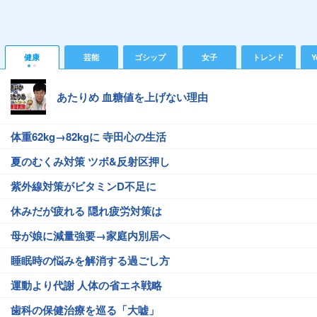
健康
芸能
ゴシップ
女子
トレンド
Y
あたりめ 血糖値を上げない理由
体重62kg→82kgに 寺田心の生活
夏のむくみ対策 ツボ&反射区押し
紫外線対策がビタミンD不足に
休みだが疲れる 隠れ疲労対策は
母が娘に減量強要→家庭内別居へ
睡眠時の悩みを解消する過ごし方
運動より代謝 人体の省エネ戦略
歯科の保健治療を巡る「大嘘」