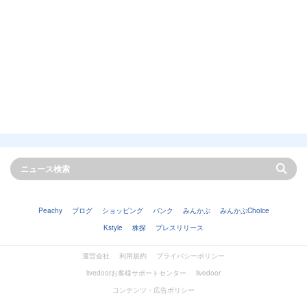
Peachy
ブログ
ショッピング
バンク
みんかぶ
みんかぶChoice
Kstyle
株探
プレスリリース
運営会社
利用規約
プライバシーポリシー
livedoorお客様サポートセンター
livedoor
コンテンツ・広告ポリシー