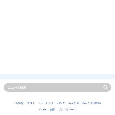
Peachy
ブログ
ショッピング
バンク
みんかぶ
みんかぶChoice
Kstyle
株探
プレスリリース