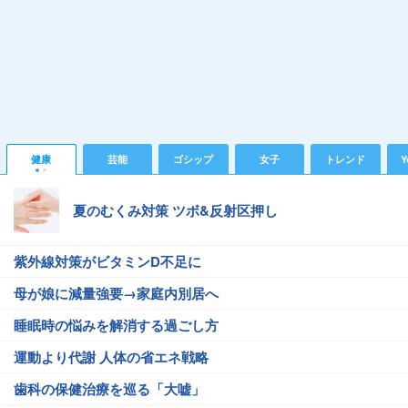
健康
芸能
ゴシップ
女子
トレンド
Y
夏のむくみ対策 ツボ&反射区押し
紫外線対策がビタミンD不足に
母が娘に減量強要→家庭内別居へ
睡眠時の悩みを解消する過ごし方
運動より代謝 人体の省エネ戦略
歯科の保健治療を巡る「大嘘」