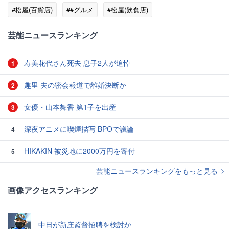
#松屋(百貨店)
##グルメ
#松屋(飲食店)
芸能ニュースランキング
寿美花代さん死去 息子2人が追悼
1
趣里 夫の密会報道で離婚決断か
2
女優・山本舞香 第1子を出産
3
深夜アニメに喫煙描写 BPOで議論
4
HIKAKIN 被災地に2000万円を寄付
5
芸能ニュースランキングをもっと見る
画像アクセスランキング
中日が新庄監督招聘を検討か