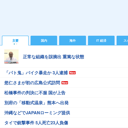
主要
国内
海外
IT 経済
ス
正常な組織を誤摘出 重篤な状態
「パト鬼」バイク暴走か 3人逮捕
悠仁さまが初の広島公式訪問
松橋事件の判決に不服 国が上告
別府の「移動式温泉」熊本へ出発
沖縄などでJAPANローミング提供
タイで銃撃事件 5人死亡23人負傷