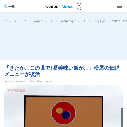
一覧
>
>
>
「きたか…この世で1番
ニューストップ
芸能ニュース
芸能総合ニュース
「きたか…この世で1番美味い飯が…」松屋の伝説
メニューが復活
2026年6月15日 8時0分
写真：週刊女性PRIME