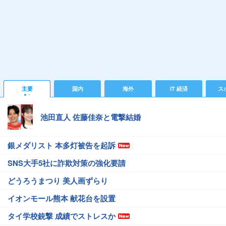
主要
国内
海外
IT 経済
ス
池田直人 佐藤佳奈と電撃結婚
銀メダリスト 本多灯被告を起訴
SNS大手5社に詐欺対策の強化要請
どうろうまつり 美人画ずらり
イオンモール熊本 献花台を設置
タイ学校銃撃 成績でストレスか