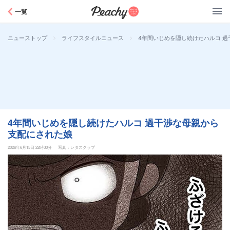
Peachy
一覧
>
>
4年間いじめを隠し続けたハルコ 
ニューストップ
ライフスタイルニュース
4年間いじめを隠し続けたハルコ 過干渉な母親から
支配にされた娘
2026年6月15日 22時30分
写真：レタスクラブ