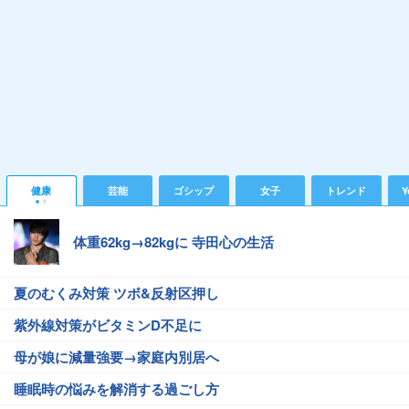
健康
芸能
ゴシップ
女子
トレンド
Y
体重62kg→82kgに 寺田心の生活
夏のむくみ対策 ツボ&反射区押し
紫外線対策がビタミンD不足に
母が娘に減量強要→家庭内別居へ
睡眠時の悩みを解消する過ごし方