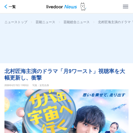
一覧
>
>
>
北村匠海主演のドラマ
ニューストップ
芸能ニュース
芸能総合ニュース
北村匠海主演のドラマ「月9ワースト」視聴率を大
幅更新し、衝撃
2026年6月15日 11時0分
写真：女性自身