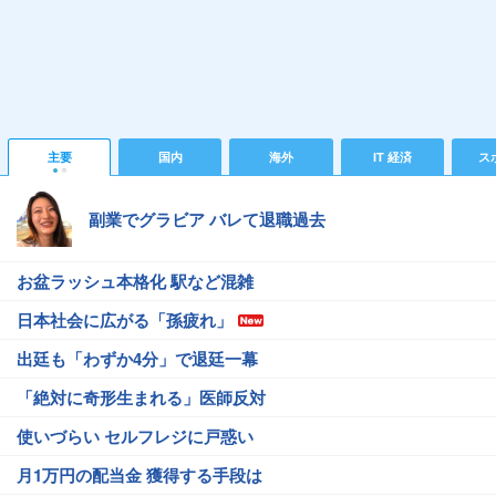
主要
国内
海外
IT 経済
ス
副業でグラビア バレて退職過去
お盆ラッシュ本格化 駅など混雑
日本社会に広がる「孫疲れ」
出廷も「わずか4分」で退廷一幕
「絶対に奇形生まれる」医師反対
使いづらい セルフレジに戸惑い
月1万円の配当金 獲得する手段は