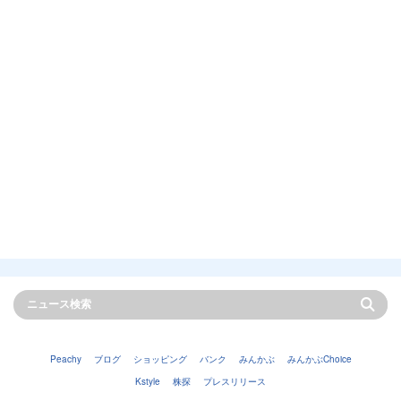
Peachy
ブログ
ショッピング
バンク
みんかぶ
みんかぶChoice
Kstyle
株探
プレスリリース