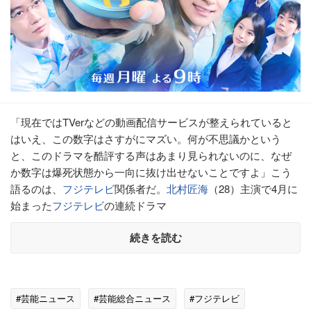
「現在ではTVerなどの動画配信サービスが整えられていると
はいえ、この数字はさすがにマズい。何が不思議かという
と、このドラマを酷評する声はあまり見られないのに、なぜ
か数字は爆死状態から一向に抜け出せないことですよ」こう
語るのは、
フジテレビ
関係者だ。
北村匠海
（28）主演で4月に
始まった
フジテレビ
の連続ドラマ
続きを読む
#芸能ニュース
#芸能総合ニュース
#フジテレビ