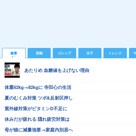
健康
芸能
ゴシップ
女子
トレンド
Y
あたりめ 血糖値を上げない理由
体重62kg→82kgに 寺田心の生活
夏のむくみ対策 ツボ&反射区押し
紫外線対策がビタミンD不足に
休みだが疲れる 隠れ疲労対策は
母が娘に減量強要→家庭内別居へ