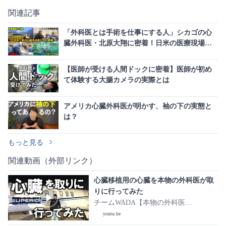
関連記事
「外科医とは手術を仕事にする人」シカゴの心
臓外科医・北原大翔に密着！日米の医療現場の
違いと圧倒的な裁量権
【医師が受ける人間ドックに密着】医師が初め
て体験する大腸カメラの実際とは
アメリカ心臓外科医が明かす、袖の下の実態と
は？
もっと見る
関連動画（外部リンク）
心臓移植用の心臓を本物の外科医が取
りに行ってみた
チームWADA【本物の外科医
YouTuber】
youtu.be