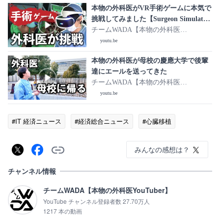
本物の外科医がVR手術ゲームに本気で
挑戦してみました【Surgeon Simulator
心臓移植ゲーム実況】
チームWADA【本物の外科医
YouTuber】
youtu.be
本物の外科医が母校の慶應大学で後輩
達にエールを送ってきた
チームWADA【本物の外科医
YouTuber】
youtu.be
#IT 経済ニュース
#経済総合ニュース
#心臓移植
みんなの感想は？
チャンネル情報
チームWADA【本物の外科医YouTuber】
YouTube チャンネル登録者数 27.70万人
1217 本の動画