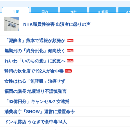
主要
国内
海外
IT 経済
ス
NHK職員性被害 出演者に怒りの声
「泥酔者」熊本で通報が頻発か
無期刑の「終身刑化」傾向続く
れいわ「いのちの党」に変更へ
静岡の飲食店で192人が食中毒
女性はねる「無呼吸」治療せず
福岡の議長 地震巡り不謹慎発言
「43億円分」キャンセル? 女逮捕
消費者庁「SNOW」運営に措置命令
ドンキ露店 うなぎで食中毒14人