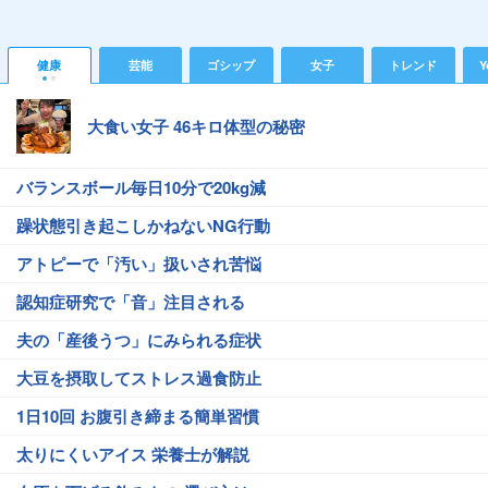
健康
芸能
ゴシップ
女子
トレンド
Y
大食い女子 46キロ体型の秘密
バランスボール毎日10分で20kg減
躁状態引き起こしかねないNG行動
アトピーで「汚い」扱いされ苦悩
認知症研究で「音」注目される
夫の「産後うつ」にみられる症状
大豆を摂取してストレス過食防止
1日10回 お腹引き締まる簡単習慣
太りにくいアイス 栄養士が解説