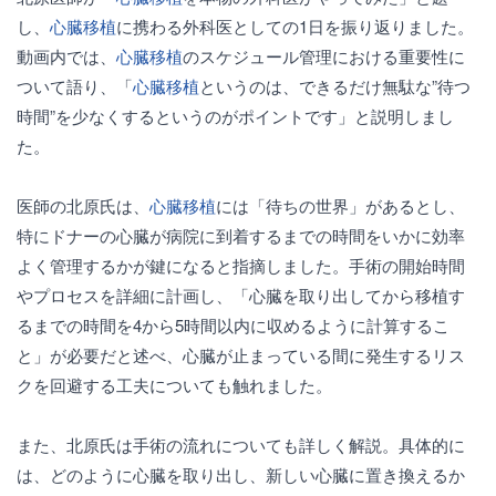
し、
心臓移植
に携わる外科医としての1日を振り返りました。
動画内では、
心臓移植
のスケジュール管理における重要性に
ついて語り、「
心臓移植
というのは、できるだけ無駄な”待つ
時間”を少なくするというのがポイントです」と説明しまし
た。
医師の北原氏は、
心臓移植
には「待ちの世界」があるとし、
特にドナーの心臓が病院に到着するまでの時間をいかに効率
よく管理するかが鍵になると指摘しました。手術の開始時間
やプロセスを詳細に計画し、「心臓を取り出してから移植す
るまでの時間を4から5時間以内に収めるように計算するこ
と」が必要だと述べ、心臓が止まっている間に発生するリス
クを回避する工夫についても触れました。
また、北原氏は手術の流れについても詳しく解説。具体的に
は、どのように心臓を取り出し、新しい心臓に置き換えるか