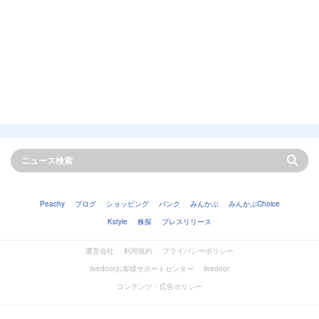
Peachy
ブログ
ショッピング
バンク
みんかぶ
みんかぶChoice
Kstyle
株探
プレスリリース
運営会社
利用規約
プライバシーポリシー
livedoorお客様サポートセンター
livedoor
コンテンツ・広告ポリシー