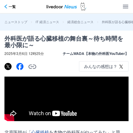
一覧
>
>
>
外科医が語る心臓移
ニューストップ
IT 経済ニュース
経済総合ニュース
外科医が語る心臓移植の舞台裏～待ち時間を
最小限に～
2025年3月6日 12時25分
チームWADA【本物の外科医YouTuber】
みんなの感想は？
北原医師が「
心臓移植
を本物の外科医がやってみた」と題