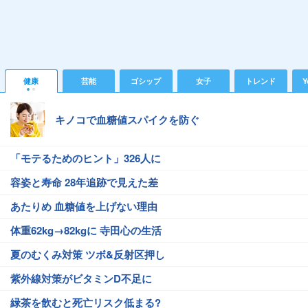
健康
芸能
ゴシップ
女子
トレンド
Y
キノコで血糖値スパイクを防ぐ
「モテるためのヒント」326人に
容姿と寿命 28年追跡で見えた差
あたりめ 血糖値を上げない理由
体重62kg→82kgに 寺田心の生活
夏のむくみ対策 ツボ&反射区押し
紫外線対策がビタミンD不足に
緑茶を飲むと死亡リスク低まる?