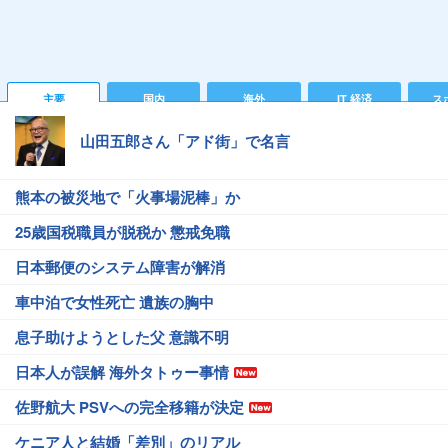
主要
国内
海外
IT 経済
ス
山田五郎さん「アド街」で名言
熊本の被災地で「火事場泥棒」か
25歳国税職員が脱税か 懲戒免職
日本郵便のシステム障害が解消
車中泊で女性死亡 遺族の胸中
息子助けようとした父 意識不明
日本人が誤解 海外タトゥー事情
佐野航大 PSVへの完全移籍が決定
ケニア人と結婚「差別」のリアル