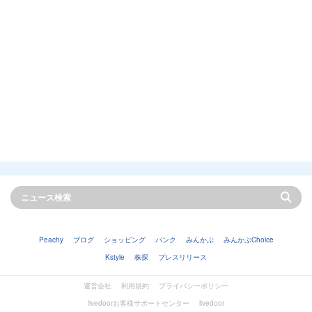
Peachy
ブログ
ショッピング
バンク
みんかぶ
みんかぶChoice
Kstyle
株探
プレスリリース
運営会社
利用規約
プライバシーポリシー
livedoorお客様サポートセンター
livedoor