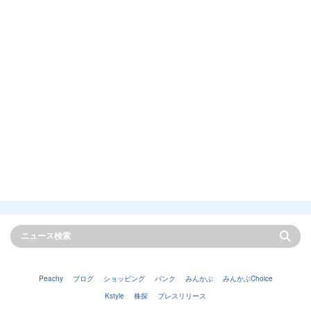
Peachy
ブログ
ショッピング
バンク
みんかぶ
みんかぶChoice
Kstyle
株探
プレスリリース