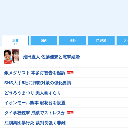
主要
国内
海外
IT 経済
ス
池田直人 佐藤佳奈と電撃結婚
銀メダリスト 本多灯被告を起訴
SNS大手5社に詐欺対策の強化要請
どうろうまつり 美人画ずらり
イオンモール熊本 献花台を設置
タイ学校銃撃 成績でストレスか
江別集団暴行死 裁判長強く非難