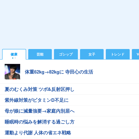
健康
芸能
ゴシップ
女子
トレンド
Y
体重62kg→82kgに 寺田心の生活
夏のむくみ対策 ツボ&反射区押し
紫外線対策がビタミンD不足に
母が娘に減量強要→家庭内別居へ
睡眠時の悩みを解消する過ごし方
運動より代謝 人体の省エネ戦略