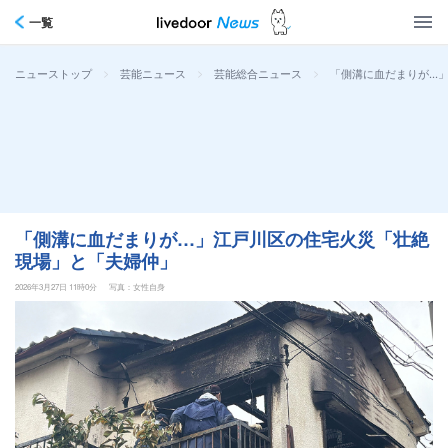
一覧
>
>
>
「側溝に血だまりが…
ニューストップ
芸能ニュース
芸能総合ニュース
「側溝に血だまりが…」江戸川区の住宅火災「壮絶
現場」と「夫婦仲」
2026年3月27日 11時0分
写真：女性自身