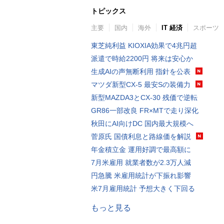
トピックス
主要
国内
海外
IT 経済
スポーツ
東芝純利益 KIOXIA効果で4兆円超
派遣で時給2200円 将来は安心か
生成AIの声無断利用 指針を公表
マツダ新型CX-5 最安Sの装備力
新型MAZDA3とCX-30 残価で逆転
GR86一部改良 FR×MTで走り深化
秋田にAI向けDC 国内最大規模へ
菅原氏 国債利息と路線価を解説
年金積立金 運用好調で最高額に
7月米雇用 就業者数が2.3万人減
円急騰 米雇用統計が下振れ影響
米7月雇用統計 予想大きく下回る
もっと見る