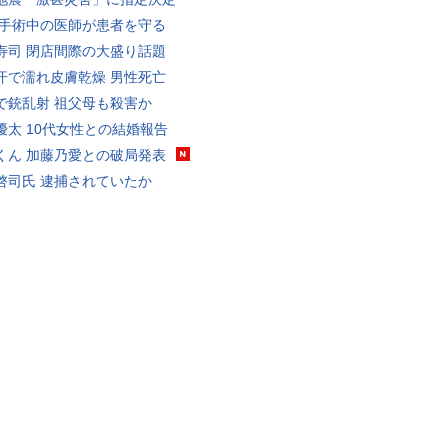
 手術中の医師が患者を守る
寿司 閉店間際の大盛り話題
汗で濡れ皮膚乾燥 男性死亡
で銃乱射 祖父母も殺害か
優太 10代女性との結婚報告
くん 加藤乃愛との破局発表
啓司氏 逮捕されていたか