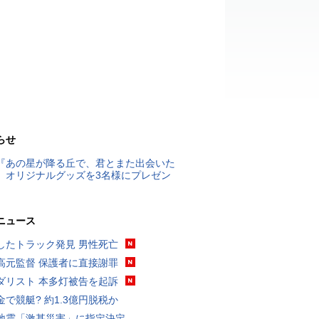
らせ
『あの星が降る丘で、君とまた出会いた
』オリジナルグッズを3名様にプレゼン
ニュース
したトラック発見 男性死亡
高元監督 保護者に直接謝罪
ダリスト 本多灯被告を起訴
金で競艇? 約1.3億円脱税か
地震「激甚災害」に指定決定