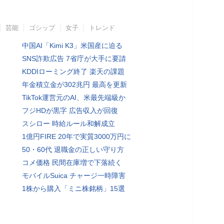
芸能
ゴシップ
女子
トレンド
中国AI「Kimi K3」米国産に迫る
SNS詐欺広告 7省庁が大手に要請
KDDIローミング終了 楽天の課題
年金積立金が302兆円 最高を更新
TikTok運営元のAI、米最先端級か
フジHDが黒字 広告収入が回復
スシロー 時給ルール和解成立
1億円FIRE 20年で実質3000万円に
50・60代 退職金の正しい守り方
コメ価格 民間在庫増で下落続く
モバイルSuica チャージ一時障害
1株から購入「ミニ株銘柄」15選