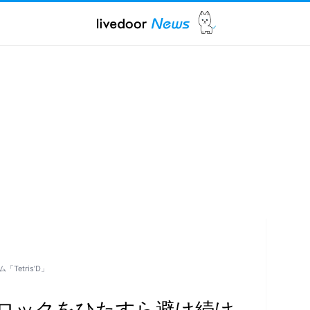
etris’D」
ロックをひたすら避け続け