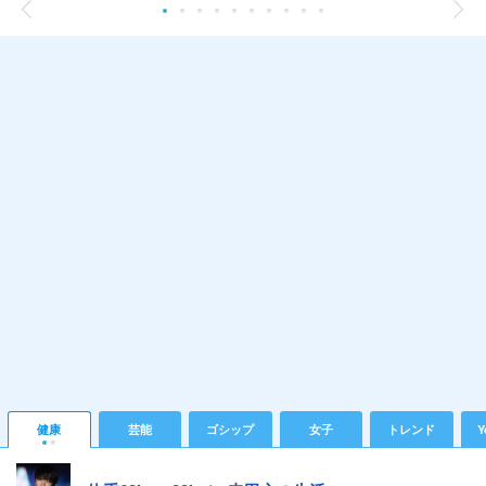
健康
芸能
ゴシップ
女子
トレンド
Y