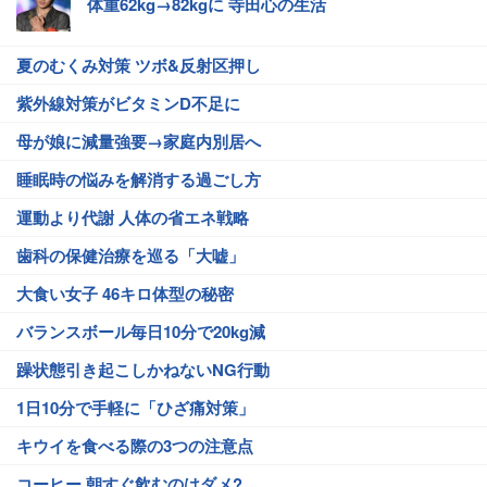
体重62kg→82kgに 寺田心の生活
夏のむくみ対策 ツボ&反射区押し
紫外線対策がビタミンD不足に
母が娘に減量強要→家庭内別居へ
睡眠時の悩みを解消する過ごし方
運動より代謝 人体の省エネ戦略
歯科の保健治療を巡る「大嘘」
大食い女子 46キロ体型の秘密
バランスボール毎日10分で20kg減
躁状態引き起こしかねないNG行動
1日10分で手軽に「ひざ痛対策」
キウイを食べる際の3つの注意点
コーヒー 朝すぐ飲むのはダメ?