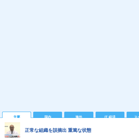
主要
国内
海外
IT 経済
ス
正常な組織を誤摘出 重篤な状態