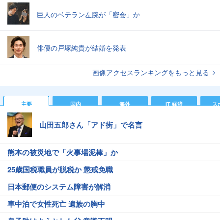
巨人のベテラン左腕が「密会」か
俳優の戸塚純貴が結婚を発表
画像アクセスランキングをもっと見る
主要
国内
海外
IT 経済
ス
山田五郎さん「アド街」で名言
熊本の被災地で「火事場泥棒」か
25歳国税職員が脱税か 懲戒免職
日本郵便のシステム障害が解消
車中泊で女性死亡 遺族の胸中