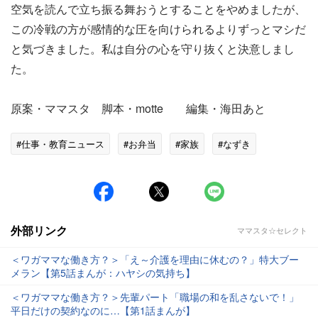
空気を読んで立ち振る舞おうとすることをやめましたが、
この冷戦の方が感情的な圧を向けられるよりずっとマシだ
と気づきました。私は自分の心を守り抜くと決意しまし
た。
原案・ママスタ 脚本・motte 編集・海田あと
#仕事・教育ニュース
#お弁当
#家族
#なずき
外部リンク
ママスタ☆セレクト
＜ワガママな働き方？＞「え～介護を理由に休むの？」特大ブー
メラン【第5話まんが：ハヤシの気持ち】
＜ワガママな働き方？＞先輩パート「職場の和を乱さないで！」
平日だけの契約なのに…【第1話まんが】