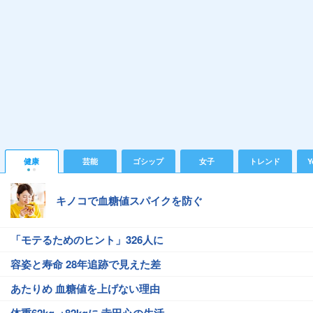
健康
芸能
ゴシップ
女子
トレンド
Y
キノコで血糖値スパイクを防ぐ
「モテるためのヒント」326人に
容姿と寿命 28年追跡で見えた差
あたりめ 血糖値を上げない理由