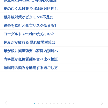
体重62kg→82kgに 寺田心の生活
夏のむくみ対策 ツボ&反射区押し
紫外線対策がビタミンD不足に
緑茶を飲むと死亡リスク低まる?
ヨーグルト いつ食べたらいい?
休みだが疲れる 隠れ疲労対策は
母が娘に減量強要→家庭内別居へ
内科医が低糖質麺を食べ比べ検証
睡眠時の悩みを解消する過ごし方