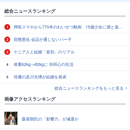
総合ニュースランキング
押収スマホから770本のわいせつ動画 15歳少女に酒と薬飲ませ性的暴行か 54歳男を再逮捕 「薬もありますよ」とSNSで誘い出し
1
容態悪化 会話が通じないパー子
2
ケニア人と結婚「差別」のリアル
3
体重62kg→82kgに 寺田心の生活
4
俳優の及川光博が結婚を発表
5
総合ニュースランキングをもっと見る
画像アクセスランキング
森喜朗氏の「影響力」が減退か