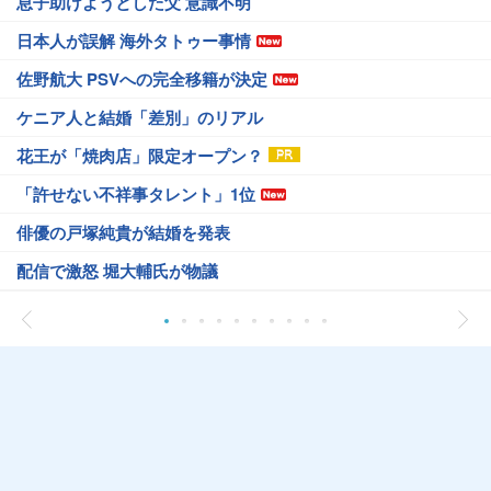
息子助けようとした父 意識不明
日本人が誤解 海外タトゥー事情
佐野航大 PSVへの完全移籍が決定
ケニア人と結婚「差別」のリアル
花王が「焼肉店」限定オープン？
「許せない不祥事タレント」1位
俳優の戸塚純貴が結婚を発表
配信で激怒 堀大輔氏が物議