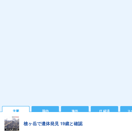
主要
国内
海外
IT 経済
ス
槍ヶ岳で遺体発見 19歳と確認