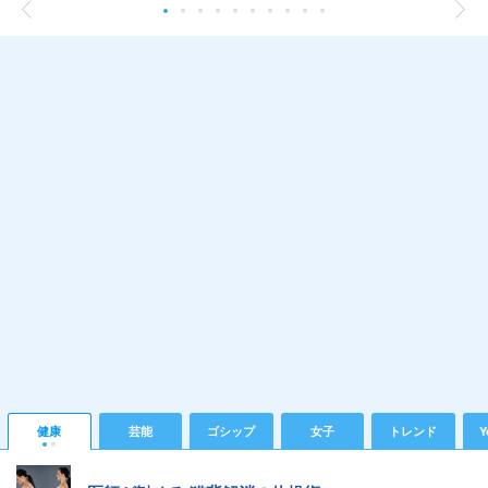
健康
芸能
ゴシップ
女子
トレンド
Y