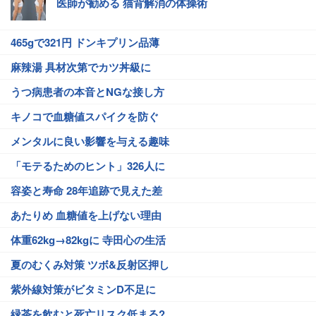
医師が勧める 猫背解消の体操術
465gで321円 ドンキプリン品薄
麻辣湯 具材次第でカツ丼級に
うつ病患者の本音とNGな接し方
キノコで血糖値スパイクを防ぐ
メンタルに良い影響を与える趣味
「モテるためのヒント」326人に
容姿と寿命 28年追跡で見えた差
あたりめ 血糖値を上げない理由
体重62kg→82kgに 寺田心の生活
夏のむくみ対策 ツボ&反射区押し
紫外線対策がビタミンD不足に
緑茶を飲むと死亡リスク低まる?