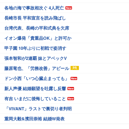
各地の海で事故相次ぐ 4人死亡
長崎市長 平和宣言を読み飛ばし
台湾代表、長崎の平和式典を欠席
イオン爆発「貴重品OK」と許可か
甲子園 10年ぶりに初戦で姿消す
張本智和が2連覇 妹とアベックV
藤原竜也、「労務改善」アピール
ドン小西「いつ心臓止まっても」
新人声優 結婚願望を吐露し反響
有吉 いまだに後悔していること
「VIVANT」ラストで裏切り者判明
重岡大毅&濱田崇裕 結婚W発表