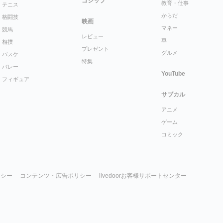
ゴシップ
教育・仕事
テニス
からだ
格闘技
映画
マネー
競馬
レビュー
車
相撲
プレゼント
グルメ
バスケ
特集
バレー
YouTube
フィギュア
サブカル
アニメ
ゲーム
コミック
リシー
コンテンツ・広告ポリシー
livedoorお客様サポートセンター