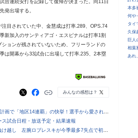
試合連続安打を記録して復帰が決まった。同11日
本多
で先発出場する。
何や
タイ
されていた中、金慧成は打率.289、OPS.74
久保
季新加入のサンティアゴ・エスピナルは打率1割
巨人
プションが残されていないため、フリーランドの
相葉
は開幕から33試合に出場して打率.235、2本塁
あれ
みんなの感想は？
常勝軍団築いた名指揮官が死去…5年計画で「地区14連覇」の快挙！選手から愛されたワケとは
ース試合日程・放送予定・結果速報
ドジャース、連敗で地区首位対決に負け越し 左腕ロブレスキが今季最多7失点で初黒星 大谷翔平は4戦ぶりノーヒット