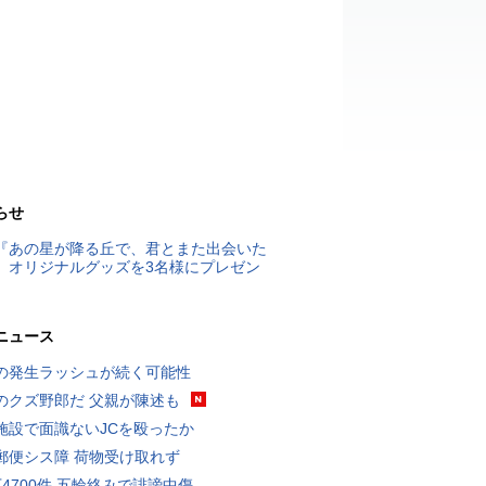
らせ
『あの星が降る丘で、君とまた出会いた
』オリジナルグッズを3名様にプレゼン
ニュース
の発生ラッシュが続く可能性
のクズ野郎だ 父親が陳述も
施設で面識ないJCを殴ったか
郵便シス障 荷物受け取れず
万4700件 五輪絡みで誹謗中傷