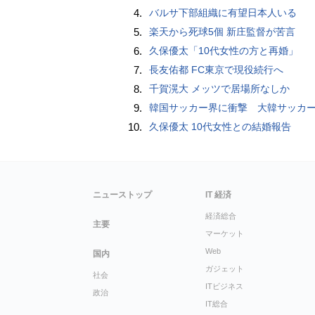
4.
バルサ下部組織に有望日本人いる
5.
楽天から死球5個 新庄監督が苦言
6.
久保優太「10代女性の方と再婚」
7.
長友佑都 FC東京で現役続行へ
8.
千賀滉大 メッツで居場所なしか
9.
韓国サッカー界に衝撃 大韓サッカー協会に外国人審判への“性的接待”疑惑 韓国メディア
10.
久保優太 10代女性との結婚報告
ニューストップ
IT 経済
経済総合
主要
マーケット
Web
国内
ガジェット
社会
ITビジネス
政治
IT総合