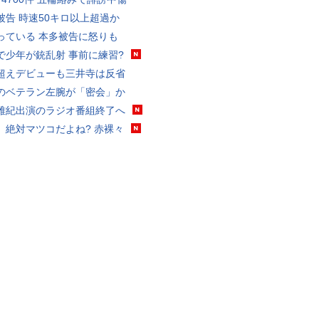
被告 時速50キロ以上超過か
っている 本多被告に怒りも
で少年が銃乱射 事前に練習?
超えデビューも三井寺は反省
のベテラン左腕が「密会」か
雅紀出演のラジオ番組終了へ
、絶対マツコだよね? 赤裸々