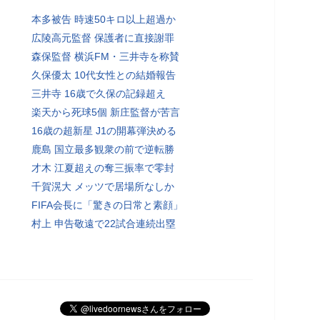
本多被告 時速50キロ以上超過か
広陵高元監督 保護者に直接謝罪
森保監督 横浜FM・三井寺を称賛
久保優太 10代女性との結婚報告
三井寺 16歳で久保の記録超え
楽天から死球5個 新庄監督が苦言
16歳の超新星 J1の開幕弾決める
鹿島 国立最多観衆の前で逆転勝
才木 江夏超えの奪三振率で零封
千賀滉大 メッツで居場所なしか
FIFA会長に「驚きの日常と素顔」
村上 申告敬遠で22試合連続出塁