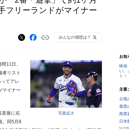
野手フリーランドがマイナー
みんなの感想は？
お知
間11日、
映画
い。
傷者リスト
ト！
わってアレ
主要
がマイナー
台風
最悪
幕直後に右
写真拡大
商業
日本
脱。同5月8
計2