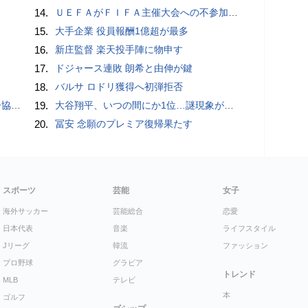
14.
ＵＥＦＡがＦＩＦＡ主催大会への不参加継続、会長への「全面支持」表明に反発…「状況は何も変わらない」
15.
大手企業 役員報酬1億超が最多
16.
新庄監督 楽天投手陣に物申す
17.
ドジャース連敗 朗希と由伸が鍵
18.
バルサ ロドリ獲得へ初弾拒否
が報道
19.
大谷翔平、いつの間にか1位…謎現象が「おかしいですわ」 “囁き”消し去る「意味不明な男」
20.
冨安 念願のプレミア復帰果たす
スポーツ
芸能
女子
海外サッカー
芸能総合
恋愛
日本代表
音楽
ライフスタイル
Jリーグ
韓流
ファッション
プロ野球
グラビア
トレンド
MLB
テレビ
本
ゴルフ