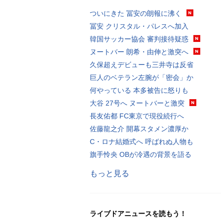
ついにきた 冨安の朗報に沸く
冨安 クリスタル・パレスへ加入
韓国サッカー協会 審判接待疑惑
ヌートバー 朗希・由伸と激突へ
久保超えデビューも三井寺は反省
巨人のベテラン左腕が「密会」か
何やっている 本多被告に怒りも
大谷 27号へ ヌートバーと激突
長友佑都 FC東京で現役続行へ
佐藤龍之介 開幕スタメン濃厚か
C・ロナ結婚式へ 呼ばれぬ人物も
旗手怜央 OBが冷遇の背景を語る
もっと見る
ライブドアニュースを読もう！