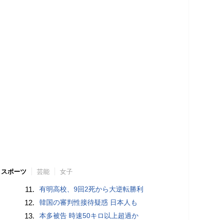
スポーツ
芸能
女子
11.
有明高校、9回2死から大逆転勝利
12.
韓国の審判性接待疑惑 日本人も
13.
本多被告 時速50キロ以上超過か