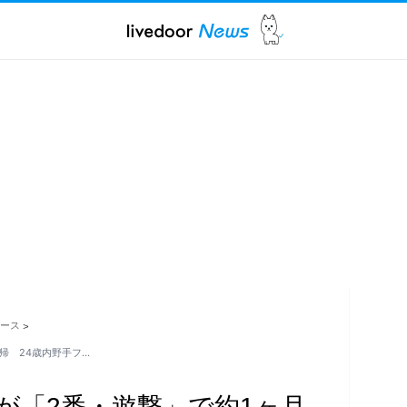
ュース
>
帰 24歳内野手フ…
が「2番・遊撃」で約1ヶ月