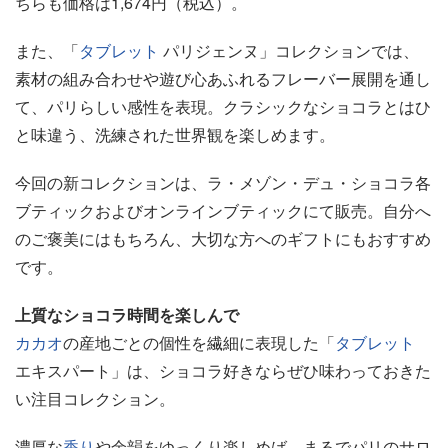
ちらも価格は1,674円（税込）。
また、「
タブレット
パリジェンヌ」コレクションでは、
素材の組み合わせや遊び心あふれるフレーバー展開を通し
て、パリらしい感性を表現。クラシックなショコラとはひ
と味違う、洗練された世界観を楽しめます。
今回の新コレクションは、ラ・メゾン・デュ・ショコラ各
ブティックおよびオンラインブティックにて販売。自分へ
のご褒美にはもちろん、大切な方へのギフトにもおすすめ
です。
上質なショコラ時間を楽しんで
カカオ
の産地ごとの個性を繊細に表現した「
タブレット
エキスパート」は、ショコラ好きならぜひ味わっておきた
い注目コレクション。
濃厚な
香り
や余韻をゆっくり楽しめば、まるでパリのサロ