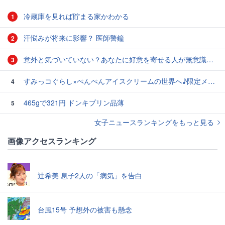
冷蔵庫を見れば貯まる家かわかる
1
汗悩みが将来に影響？ 医師警鐘
2
意外と気づいていない？あなたに好意を寄せる人が無意識に出す「7つのサイン」
3
すみっコぐらし×ぺんぺんアイスクリームの世界へ♪限定メニューやグッズが楽しめる
4
465gで321円 ドンキプリン品薄
5
女子ニュースランキングをもっと見る
画像アクセスランキング
辻希美 息子2人の「病気」を告白
台風15号 予想外の被害も懸念