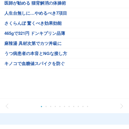
医師が勧める 猫背解消の体操術
人生台無しに…やめるべき7項目
さくらんぼ 驚くべき効果効能
465gで321円 ドンキプリン品薄
麻辣湯 具材次第でカツ丼級に
うつ病患者の本音とNGな接し方
キノコで血糖値スパイクを防ぐ