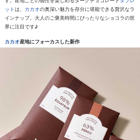
す。産地ごとの個性を楽しめるダークチョコレート
タブレ
ット
は、
カカオ
の奥深い魅力を存分に堪能できる贅沢なラ
インナップ。大人のご褒美時間にぴったりなショコラの世
界に注目です♪
カカオ
産地にフォーカスした新作