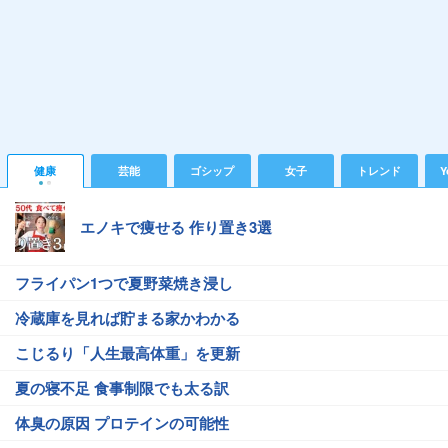
健康
芸能
ゴシップ
女子
トレンド
Y
エノキで痩せる 作り置き3選
フライパン1つで夏野菜焼き浸し
冷蔵庫を見れば貯まる家かわかる
こじるり「人生最高体重」を更新
夏の寝不足 食事制限でも太る訳
体臭の原因 プロテインの可能性