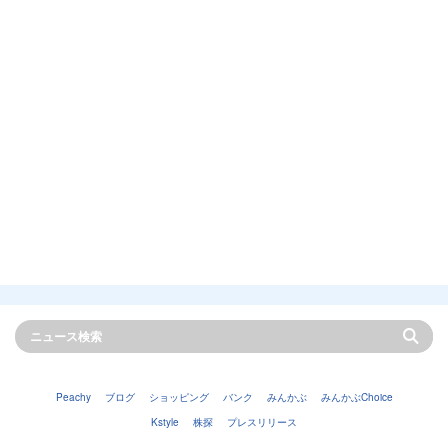
Peachy
ブログ
ショッピング
バンク
みんかぶ
みんかぶChoice
Kstyle
株探
プレスリリース