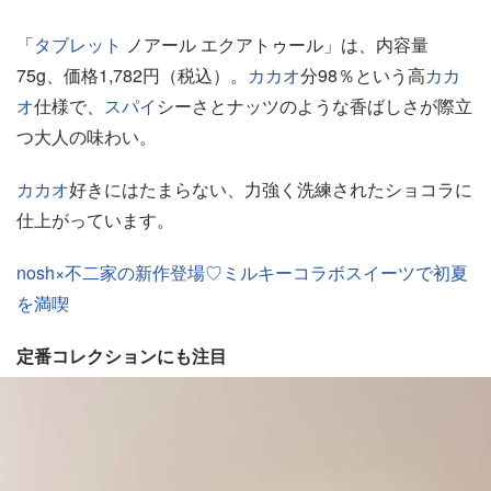
「
タブレット
ノアール エクアトゥール」は、内容量
75g、価格1,782円（税込）。
カカオ
分98％という高
カカ
オ
仕様で、
スパイ
シーさとナッツのような香ばしさが際立
つ大人の味わい。
カカオ
好きにはたまらない、力強く洗練されたショコラに
仕上がっています。
nosh×不二家の新作登場♡ミルキーコラボスイーツで初夏
を満喫
定番コレクションにも注目