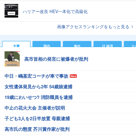
ハリアー改良 HEV一本化で高級化
画像アクセスランキングをもっと見る
主要
国内
海外
IT 経済
ス
高市首相の発言に被爆者が批判
中日・嶋基宏コーチが車で事故
女性遺体発見から2年 54歳娘逮捕
19歳にわいせつ? 消防職員を逮捕
中止の花火大会 主催者が説明
子ども3人を2日半放置 母親逮捕
高市氏の態度 芥川賞作家が批判