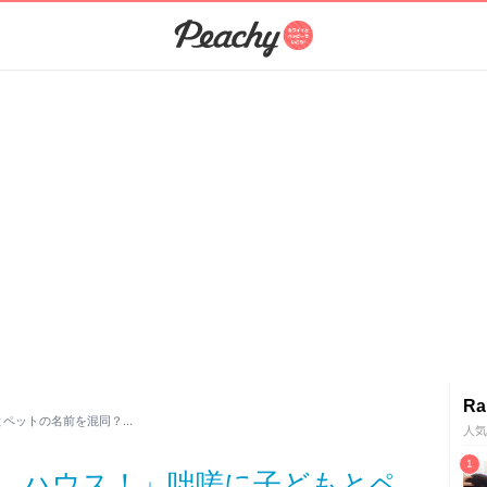
Ra
とペットの名前を混同？…
人気
)、ハウス！」咄嗟に子どもとペ