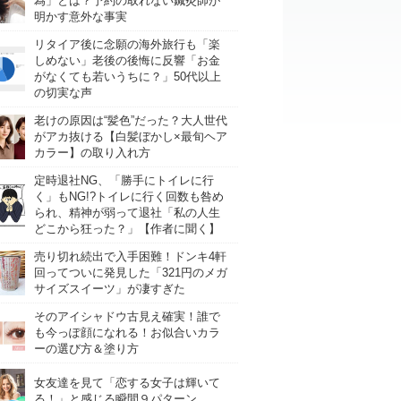
為」とは？予約の取れない鍼灸師が
明かす意外な事実
リタイア後に念願の海外旅行も「楽
しめない」老後の後悔に反響「お金
がなくても若いうちに？」50代以上
の切実な声
老けの原因は“髪色”だった？大人世代
がアカ抜ける【白髪ぼかし×最旬ヘア
カラー】の取り入れ方
定時退社NG、「勝手にトイレに行
く」もNG!?トイレに行く回数も咎め
られ、精神が弱って退社「私の人生
どこから狂った？」【作者に聞く】
売り切れ続出で入手困難！ドンキ4軒
回ってついに発見した「321円のメガ
サイズスイーツ」が凄すぎた
そのアイシャドウ古見え確実！誰で
も今っぽ顔になれる！お似合いカラ
ーの選び方＆塗り方
女友達を見て「恋する女子は輝いて
る！」と感じる瞬間９パターン