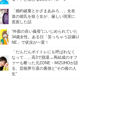
「婚約破棄とかざまあみろ…」女友
達の彼氏を狙う女が、厳しい現実に
直面した話
“外面の良い義母”にいじめられていた
34歳女性。ある日「笑っちゃう誤爆LI
NE」で状況が一変！
「だんだんボイトレにも呼ばれなく
なって…」高3で脱退→再結成のオフ
ァーも断った元ZONE・MIZUHOが語
る、芸能界引退の裏側と“その後の人
生”