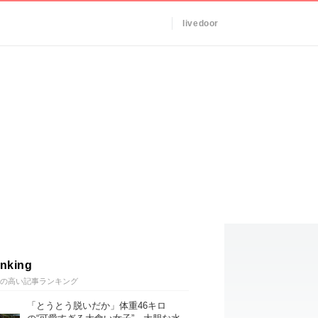
livedoor
nking
の高い記事ランキング
「とうとう脱いだか」体重46キロ