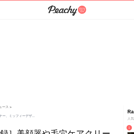
ュース
>
Ra
ーナー、ミッフィーデザ…
人気
誌付録］美顔器や毛穴ケアクリー