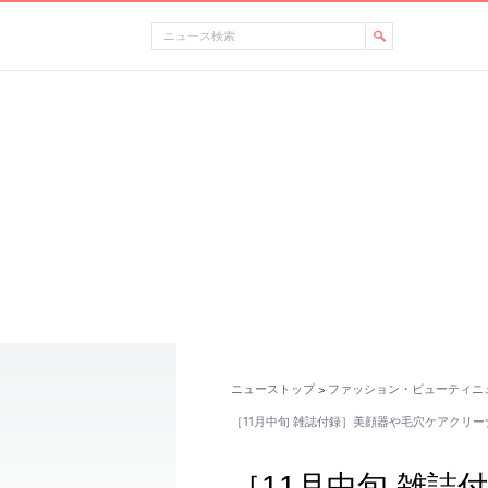
ニューストップ
ファッション・ビューティニ
>
［11月中旬 雑誌付録］美顔器や毛穴ケアクリ
［11月中旬 雑