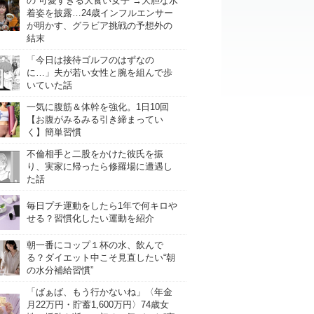
の“可愛すぎる大食い女子”→大胆な水
着姿を披露…24歳インフルエンサー
が明かす、グラビア挑戦の予想外の
結末
「今日は接待ゴルフのはずなの
に…」夫が若い女性と腕を組んで歩
いていた話
一気に腹筋＆体幹を強化。1日10回
【お腹がみるみる引き締まってい
く】簡単習慣
不倫相手と二股をかけた彼氏を振
り、実家に帰ったら修羅場に遭遇し
た話
毎日プチ運動をしたら1年で何キロや
せる？習慣化したい運動を紹介
朝一番にコップ１杯の水、飲んで
る？ダイエット中こそ見直したい“朝
の水分補給習慣”
「ばぁば、もう行かないね」〈年金
月22万円・貯蓄1,600万円〉74歳女