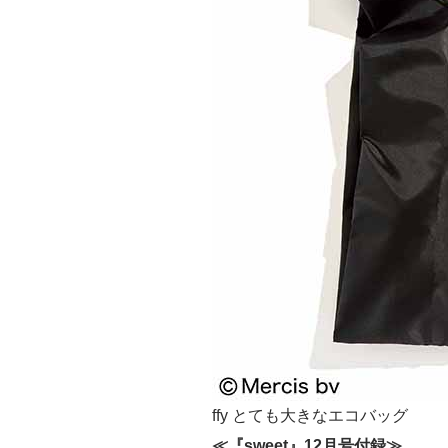
ffy とても大きなエコバッグ
≪『sweet』12月号付録≫