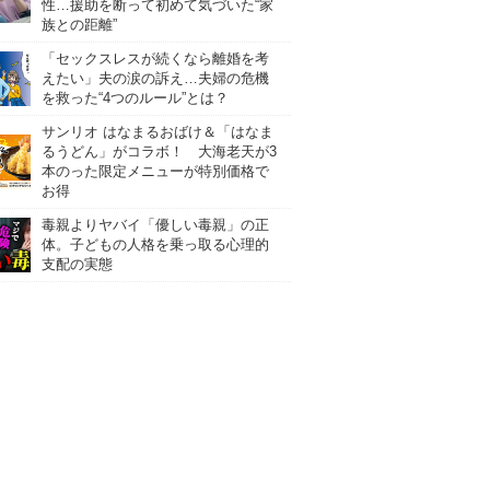
性…援助を断って初めて気づいた“家
族との距離”
「セックスレスが続くなら離婚を考
えたい」夫の涙の訴え…夫婦の危機
を救った“4つのルール”とは？
サンリオ はなまるおばけ＆「はなま
るうどん」がコラボ！ 大海老天が3
本のった限定メニューが特別価格で
お得
毒親よりヤバイ「優しい毒親」の正
体。子どもの人格を乗っ取る心理的
支配の実態