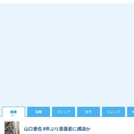
健康
芸能
ゴシップ
女子
トレンド
Y
山口達也 8年ぶり楽器姿に感涙か