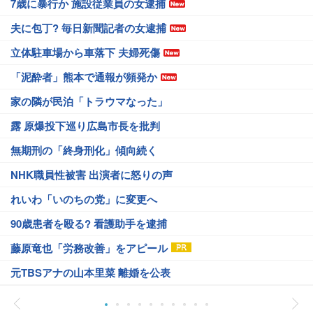
7歳に暴行か 施設従業員の女逮捕
夫に包丁? 毎日新聞記者の女逮捕
立体駐車場から車落下 夫婦死傷
「泥酔者」熊本で通報が頻発か
家の隣が民泊「トラウマなった」
露 原爆投下巡り広島市長を批判
無期刑の「終身刑化」傾向続く
NHK職員性被害 出演者に怒りの声
れいわ「いのちの党」に変更へ
90歳患者を殴る? 看護助手を逮捕
藤原竜也「労務改善」をアピール
元TBSアナの山本里菜 離婚を公表