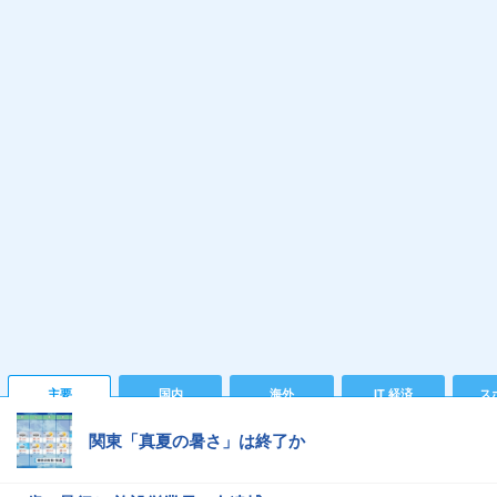
主要
国内
海外
IT 経済
ス
関東「真夏の暑さ」は終了か