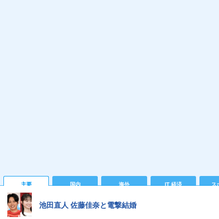
主要
国内
海外
IT 経済
ス
池田直人 佐藤佳奈と電撃結婚