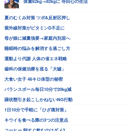
体重62kg→82kgに 寺田心の生活
夏のむくみ対策 ツボ&反射区押し
紫外線対策がビタミンD不足に
母が娘に減量強要→家庭内別居へ
睡眠時の悩みを解消する過ごし方
運動より代謝 人体の省エネ戦略
歯科の保健治療を巡る「大嘘」
大食い女子 46キロ体型の秘密
バランスボール毎日10分で20kg減
躁状態引き起こしかねないNG行動
1日10分で手軽に「ひざ痛対策」
キウイを食べる際の3つの注意点
コーヒー 朝すぐ飲むのはダメ?