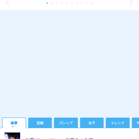
健康
芸能
ゴシップ
女子
トレンド
Y