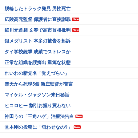
脱輪したトラック発見 男性死亡
広陵高元監督 保護者に直接謝罪
細川元首相 文春で高市首相批判
銀メダリスト 本多灯被告を起訴
タイ学校銃撃 成績でストレスか
正常な組織を誤摘出 重篤な状態
れいわの新党名「覚えづらい」
楽天から死球5個 新庄監督が苦言
マイケル・ジャクソン来日秘話
ヒコロヒー 割引お握り買わない
神田うの「三角ハゲ」治療法告白
堂本剛の投稿に「匂わせなの?」