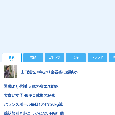
健康
芸能
ゴシップ
女子
トレンド
Y
山口達也 8年ぶり楽器姿に感涙か
運動より代謝 人体の省エネ戦略
大食い女子 46キロ体型の秘密
バランスボール毎日10分で20kg減
躁状態引き起こしかねないNG行動