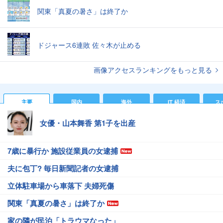
関東「真夏の暑さ」は終了か
ドジャース6連敗 佐々木が止める
画像アクセスランキングをもっと見る
主要
国内
海外
IT 経済
ス
女優・山本舞香 第1子を出産
7歳に暴行か 施設従業員の女逮捕
夫に包丁? 毎日新聞記者の女逮捕
立体駐車場から車落下 夫婦死傷
関東「真夏の暑さ」は終了か
家の隣が民泊「トラウマなった」