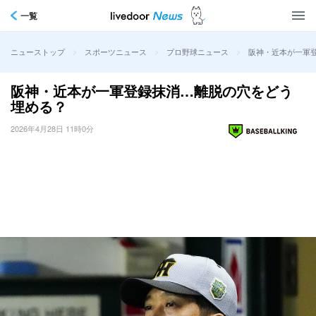
一覧
>
>
>
阪神・近本が一軍
ニューストップ
スポーツニュース
プロ野球ニュース
阪神・近本が一軍登録抹消…離脱の穴をどう
埋める？
2026年4月28日 11時0分