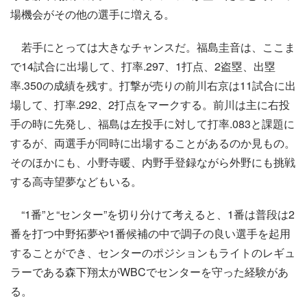
場機会がその他の選手に増える。
若手にとっては大きなチャンスだ。福島圭音は、ここま
で14試合に出場して、打率.297、1打点、2盗塁、出塁
率.350の成績を残す。打撃が売りの前川右京は11試合に出
場して、打率.292、2打点をマークする。前川は主に右投
手の時に先発し、福島は左投手に対して打率.083と課題に
するが、両選手が同時に出場することがあるのか見もの。
そのほかにも、小野寺暖、内野手登録ながら外野にも挑戦
する高寺望夢などもいる。
“1番”と“センター”を切り分けて考えると、1番は普段は2
番を打つ中野拓夢や1番候補の中で調子の良い選手を起用
することができ、センターのポジションもライトのレギュ
ラーである森下翔太がWBCでセンターを守った経験があ
る。