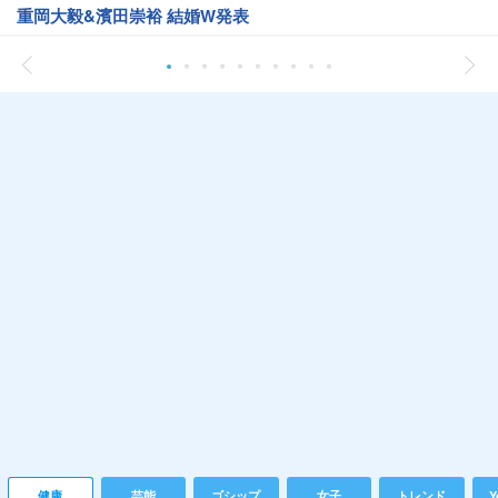
重岡大毅&濱田崇裕 結婚W発表
健康
芸能
ゴシップ
女子
トレンド
Y