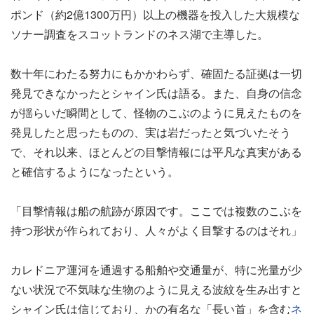
ポンド（約2億1300万円）以上の機器を投入した大規模な
ソナー調査をスコットランドのネス湖で主導した。
数十年にわたる努力にもかかわらず、確固たる証拠は一切
発見できなかったとシャイン氏は語る。また、自身の信念
が揺らいだ瞬間として、怪物のこぶのように見えたものを
発見したと思ったものの、実は岩だったと気づいたそう
で、それ以来、ほとんどの目撃情報には平凡な真実がある
と確信するようになったという。
「目撃情報は船の航跡が原因です。ここでは複数のこぶを
持つ形状が作られており、人々がよく目撃するのはそれ」
カレドニア運河を通過する船舶や交通量が、特に光量が少
ない状況で不気味な生物のように見える波紋を生み出すと
シャイン氏は信じており、かの有名な「長い首」を含む
ネ