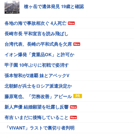
槍ヶ岳で遺体発見 19歳と確認
各地の海で事故相次ぐ 4人死亡
長崎市長 平和宣言を読み飛ばし
台湾代表、長崎の平和式典を欠席
イオン爆発「貴重品OK」と許可か
甲子園 10年ぶりに初戦で姿消す
張本智和が2連覇 妹とアベックV
北朝鮮が兵士をロシア派遣決定か
藤原竜也、「労務改善」アピール
新人声優 結婚願望を吐露し反響
有吉 いまだに後悔していること
「VIVANT」ラストで裏切り者判明