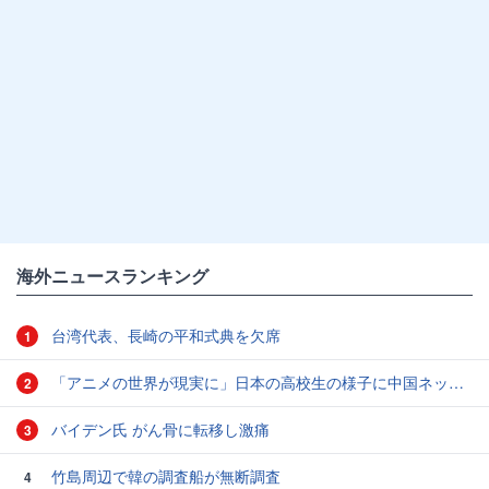
海外ニュースランキング
台湾代表、長崎の平和式典を欠席
1
「アニメの世界が現実に」日本の高校生の様子に中国ネット「青春」「うらやましい」
2
バイデン氏 がん骨に転移し激痛
3
竹島周辺で韓の調査船が無断調査
4