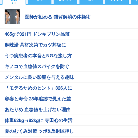
医師が勧める 猫背解消の体操術
465gで321円 ドンキプリン品薄
麻辣湯 具材次第でカツ丼級に
うつ病患者の本音とNGな接し方
キノコで血糖値スパイクを防ぐ
メンタルに良い影響を与える趣味
「モテるためのヒント」326人に
容姿と寿命 28年追跡で見えた差
あたりめ 血糖値を上げない理由
体重62kg→82kgに 寺田心の生活
夏のむくみ対策 ツボ&反射区押し