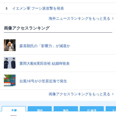
イエメン軍 フーシ派攻撃を発表
5
海外ニュースランキングをもっと見る
画像アクセスランキング
森喜朗氏の「影響力」が減退か
重岡大毅&濱田崇裕 結婚W発表
台風16号が小笠原近海で発生
画像アクセスランキングをもっと見る
主要
国内
海外
IT 経済
ス