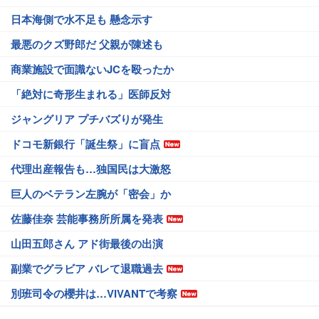
日本海側で水不足も 懸念示す
最悪のクズ野郎だ 父親が陳述も
商業施設で面識ないJCを殴ったか
「絶対に奇形生まれる」医師反対
ジャングリア プチバズりが発生
ドコモ新銀行「誕生祭」に盲点
代理出産報告も…独国民は大激怒
巨人のベテラン左腕が「密会」か
佐藤佳奈 芸能事務所所属を発表
山田五郎さん アド街最後の出演
副業でグラビア バレて退職過去
別班司令の櫻井は…VIVANTで考察