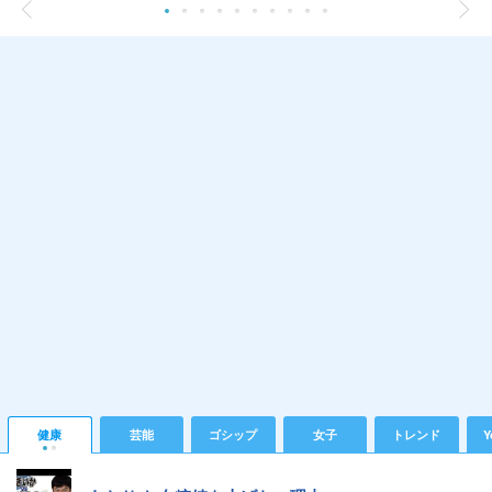
健康
芸能
ゴシップ
女子
トレンド
Y