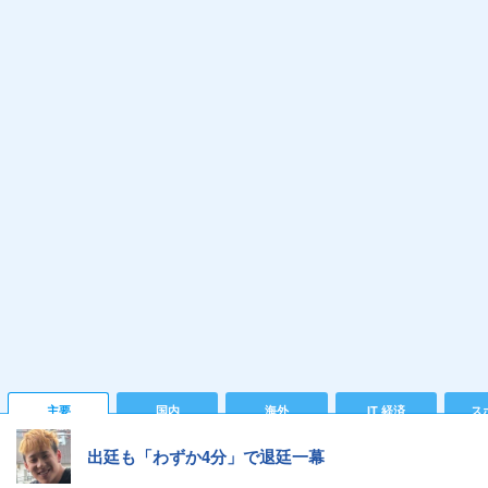
主要
国内
海外
IT 経済
ス
出廷も「わずか4分」で退廷一幕