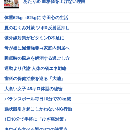
あたりめ 血糖値を上げない理由
体重62kg→82kgに 寺田心の生活
夏のむくみ対策 ツボ&反射区押し
紫外線対策がビタミンD不足に
母が娘に減量強要→家庭内別居へ
睡眠時の悩みを解消する過ごし方
運動より代謝 人体の省エネ戦略
歯科の保健治療を巡る「大嘘」
大食い女子 46キロ体型の秘密
バランスボール毎日10分で20kg減
躁状態引き起こしかねないNG行動
1日10分で手軽に「ひざ痛対策」
キウイを食べる際の3つの注意点