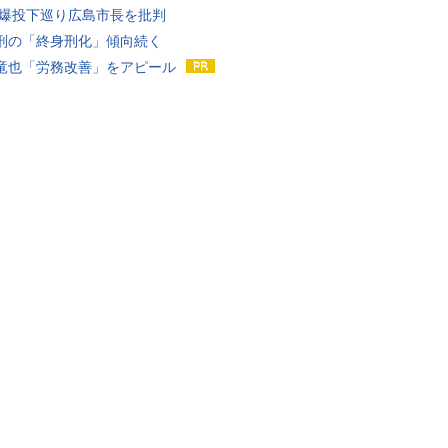
原爆投下巡り広島市長を批判
刑の「終身刑化」傾向続く
竜也「労務改善」をアピール