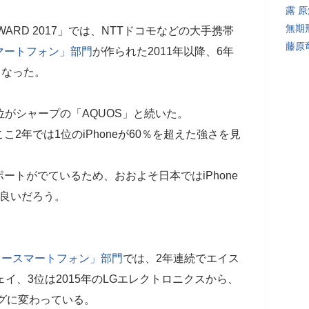
露 
無期
WARD 2017」では、NTTドコモなどの大手携帯
藤原
マートフォン」部門
が作られた2011年以降、6年
となった。
3位がシャープの「AQUOS」と続いた。
2年では1位のiPhoneが60％を超えた強さを見
ートがでているため、おおよそ日本ではiPhone
も良いだろう。
フリースマートフォン」部門
では、2年連続でエイス
イ、3位は2015年のLGエレクトロニクスから、
ングに変わっている。