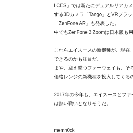
l CES」では新たにデュアルリアカメラ搭
する3Dカメラ「Tango」とVRプラ
「ZenFone AR」も発表した。
中でもZenFone 3 Zoomは日
これらエイスースの新機種が、現在、好調なHU
できるのかも注目だ。
まや、迎え撃つファーウェイも、そろそろHUA
価格レンジの新機種を投入してくる
2017年の今年も、エイスースとフ
は熱い戦いとなりそうだ。
memn0ck