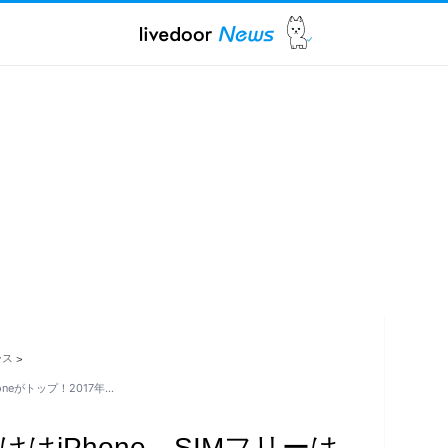
ース
>
oneがトップ！2017年…
けはiPhone、SIMフリーは