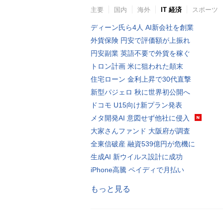
主要
国内
海外
IT 経済
スポーツ
ディーン氏ら4人 AI新会社を創業
外貨保険 円安で評価額が上振れ
円安副業 英語不要で外貨を稼ぐ
トロン計画 米に狙われた顛末
住宅ローン 金利上昇で30代直撃
新型パジェロ 秋に世界初公開へ
ドコモ U15向け新プラン発表
メタ開発AI 意図せず他社に侵入
大家さんファンド 大阪府が調査
全東信破産 融資539億円が危機に
生成AI 新ウイルス設計に成功
iPhone高騰 ペイディで月払い
もっと見る