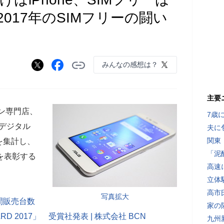
！2017年のSIMフリーの闘い
みんなの感想は？
主要
コン専門店、
7歳
デジタル
夫に
関東
を集計し、
「泥
を表彰する
高速
立体
高市
写真拡大
間販売台数
家の
RD 2017」 受賞社発表 | 株式会社 BCN
九州