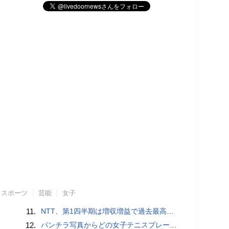
スポーツ
芸能
女子
11.
NTT、第1四半期は増収増益で過去最高 IOWNや分散GPUの取り組みを説明
12.
パンチラ写真からどの女子テニスプレーヤーのものなのか当てるクイズ「Tennis Upskirts」