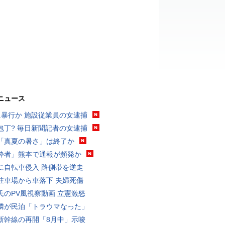
ニュース
に暴行か 施設従業員の女逮捕
包丁? 毎日新聞記者の女逮捕
「真夏の暑さ」は終了か
酔者」熊本で通報が頻発か
に自転車侵入 路側帯を逆走
駐車場から車落下 夫婦死傷
氏のPV風視察動画 立憲激怒
隣が民泊「トラウマなった」
新幹線の再開「8月中」示唆