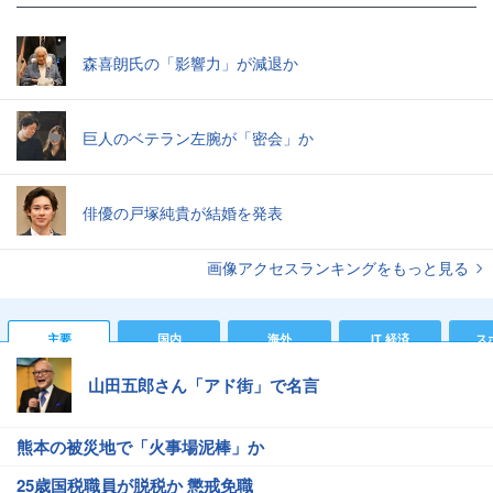
森喜朗氏の「影響力」が減退か
巨人のベテラン左腕が「密会」か
俳優の戸塚純貴が結婚を発表
画像アクセスランキングをもっと見る
主要
国内
海外
IT 経済
ス
山田五郎さん「アド街」で名言
熊本の被災地で「火事場泥棒」か
25歳国税職員が脱税か 懲戒免職