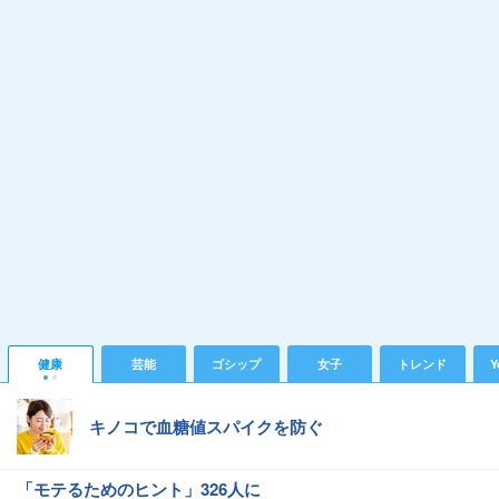
健康
芸能
ゴシップ
女子
トレンド
Y
キノコで血糖値スパイクを防ぐ
「モテるためのヒント」326人に