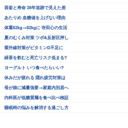
容姿と寿命 28年追跡で見えた差
あたりめ 血糖値を上げない理由
体重62kg→82kgに 寺田心の生活
夏のむくみ対策 ツボ&反射区押し
紫外線対策がビタミンD不足に
緑茶を飲むと死亡リスク低まる?
ヨーグルト いつ食べたらいい?
休みだが疲れる 隠れ疲労対策は
母が娘に減量強要→家庭内別居へ
内科医が低糖質麺を食べ比べ検証
睡眠時の悩みを解消する過ごし方