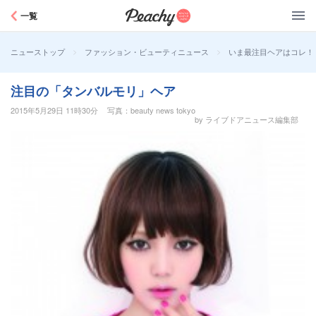
Peachy
一覧
>
>
いま最注目ヘアはコレ！
ニューストップ
ファッション・ビューティニュース
注目の「タンバルモリ」ヘア
2015年5月29日 11時30分
写真：beauty news tokyo
by ライブドアニュース編集部