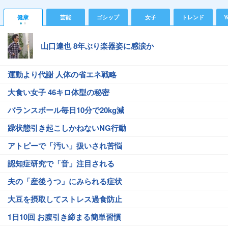
健康
芸能
ゴシップ
女子
トレンド
Y
山口達也 8年ぶり楽器姿に感涙か
運動より代謝 人体の省エネ戦略
大食い女子 46キロ体型の秘密
バランスボール毎日10分で20kg減
躁状態引き起こしかねないNG行動
アトピーで「汚い」扱いされ苦悩
認知症研究で「音」注目される
夫の「産後うつ」にみられる症状
大豆を摂取してストレス過食防止
1日10回 お腹引き締まる簡単習慣