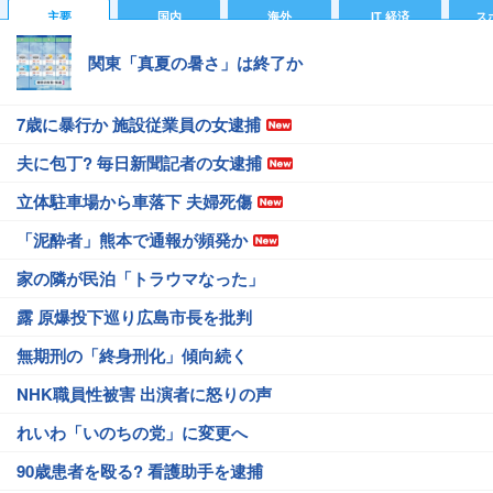
主要
国内
海外
IT 経済
ス
関東「真夏の暑さ」は終了か
7歳に暴行か 施設従業員の女逮捕
夫に包丁? 毎日新聞記者の女逮捕
立体駐車場から車落下 夫婦死傷
「泥酔者」熊本で通報が頻発か
家の隣が民泊「トラウマなった」
露 原爆投下巡り広島市長を批判
無期刑の「終身刑化」傾向続く
NHK職員性被害 出演者に怒りの声
れいわ「いのちの党」に変更へ
90歳患者を殴る? 看護助手を逮捕