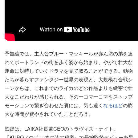
予告編では、主人公プルー・マッキールが赤ん坊の弟を連
れてポートランドの街を歩く姿から始まり、やがて壮大な
運命に対峙していくドラマを見て取ることができる。動物
たちが暮らすファンタジー世界の表現と、大規模な合戦シ
ーンからは、これまでのライカのどの作品よりも緻密で壮
大なこだわりが感じられる。その一コマ一コマをストップ
モーションで繋ぎ合わせた裏には、気も遠く
なるほど
の膨
大な時間が費やされていたことだろう。
監督は、LAIKA社長兼CEOのトラヴィス・ナイト。
『KUBO／クボ 二本の弦の秘密』で長編監督デビューを果