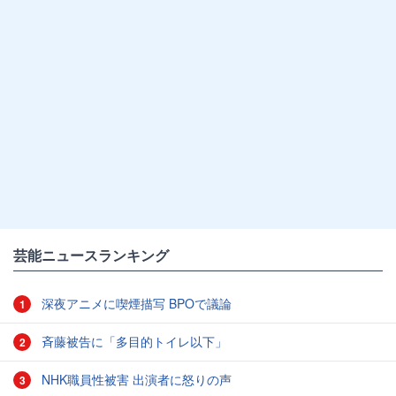
芸能ニュースランキング
深夜アニメに喫煙描写 BPOで議論
1
斉藤被告に「多目的トイレ以下」
2
NHK職員性被害 出演者に怒りの声
3