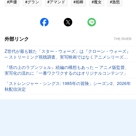
#声優
#グラン
#アマンド
#相棒
#魔女
#激怒
外部リンク
THE RIVER
Z世代が最も観た「スター・ウォーズ」は『クローン・ウォーズ』
─ ストリーミング視聴調査、実写映画ではなくアニメシリーズが
首位に
『塔の上のラプンツェル』続編の構想もあった ─ アニメ版監督、
実写化の流れに「一番ワクワクするのはオリジナルコンテンツ」
「ストレンジャー・シングス: 1985年の冒険」シーズン2、2026年
秋配信決定