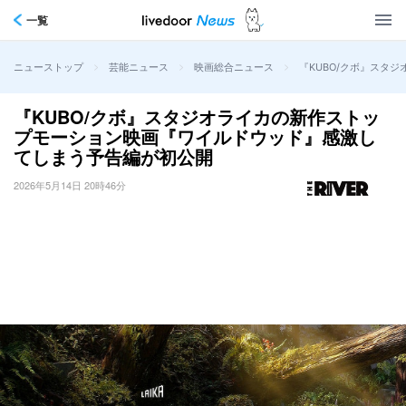
一覧
>
>
>
『KUBO/クボ』スタ
ニューストップ
芸能ニュース
映画総合ニュース
『KUBO/クボ』スタジオライカの新作ストッ
プモーション映画『ワイルドウッド』感激し
てしまう予告編が初公開
2026年5月14日 20時46分