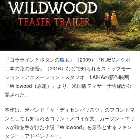
『コララインとボタンの
魔女
』（2009）『KUBO／クボ
二本の弦の秘密』（2016）などで知られるストップモー
ション・アニメーション・スタジオ、LAIKAの新作映画
『Wildwood（原題）』より、米国版ティザー予告編が公
開された。
本作は、米バンド「ザ・ディセンバリスツ」のフロントマ
ンとしても知られるコリン・メロイが文、カーソン・エリ
スが絵を手がけた小説『Wildwood』を原作とするファン
タジー・アドベンチャー。