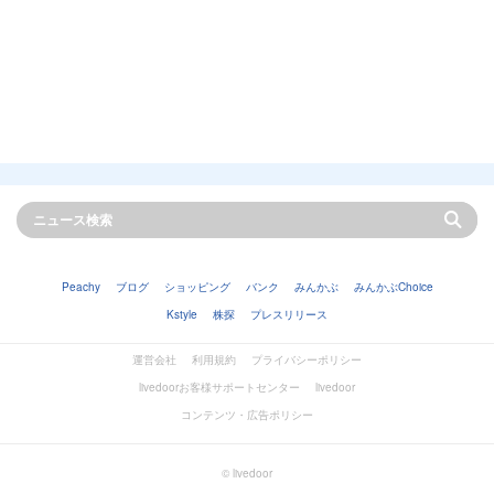
Peachy
ブログ
ショッピング
バンク
みんかぶ
みんかぶChoice
Kstyle
株探
プレスリリース
運営会社
利用規約
プライバシーポリシー
livedoorお客様サポートセンター
livedoor
コンテンツ・広告ポリシー
© livedoor