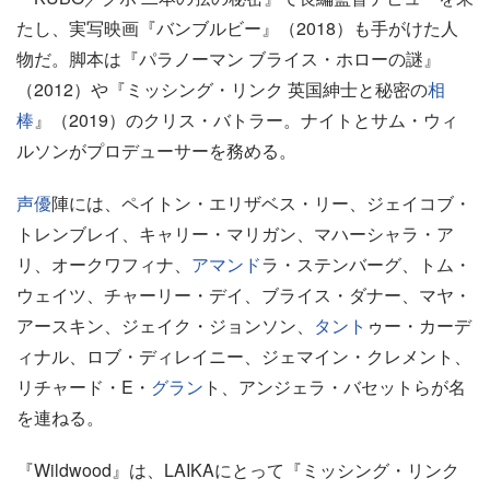
たし、実写映画『バンブルビー』（2018）も手がけた人
物だ。脚本は『パラノーマン ブライス・ホローの謎』
（2012）や『ミッシング・リンク 英国紳士と秘密の
相
棒
』（2019）のクリス・バトラー。ナイトとサム・ウィ
ルソンがプロデューサーを務める。
声優
陣には、ペイトン・エリザベス・リー、ジェイコブ・
トレンブレイ、キャリー・マリガン、マハーシャラ・ア
リ、オークワフィナ、
アマンド
ラ・ステンバーグ、トム・
ウェイツ、チャーリー・デイ、ブライス・ダナー、マヤ・
アースキン、ジェイク・ジョンソン、
タント
ゥー・カーデ
ィナル、ロブ・ディレイニー、ジェマイン・クレメント、
リチャード・E・
グラン
ト、アンジェラ・バセットらが名
を連ねる。
『Wildwood』は、LAIKAにとって『ミッシング・リンク