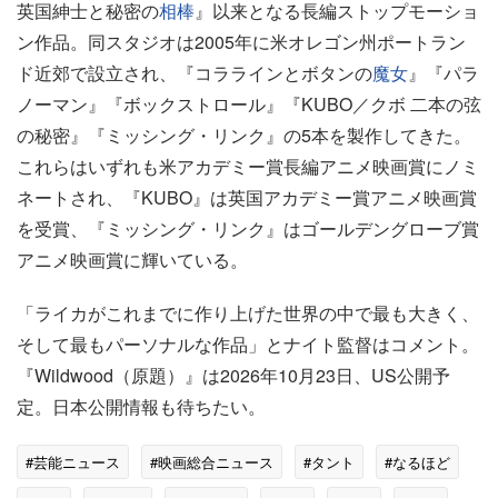
英国紳士と秘密の
相棒
』以来となる長編ストップモーショ
ン作品。同スタジオは2005年に米オレゴン州ポートラン
ド近郊で設立され、『コララインとボタンの
魔女
』『パラ
ノーマン』『ボックストロール』『KUBO／クボ 二本の弦
の秘密』『ミッシング・リンク』の5本を製作してきた。
これらはいずれも米アカデミー賞長編アニメ映画賞にノミ
ネートされ、『KUBO』は英国アカデミー賞アニメ映画賞
を受賞、『ミッシング・リンク』はゴールデングローブ賞
アニメ映画賞に輝いている。
「ライカがこれまでに作り上げた世界の中で最も大きく、
そして最もパーソナルな作品」とナイト監督はコメント。
『Wildwood（原題）』は2026年10月23日、US公開予
定。日本公開情報も待ちたい。
#芸能ニュース
#映画総合ニュース
#タント
#なるほど