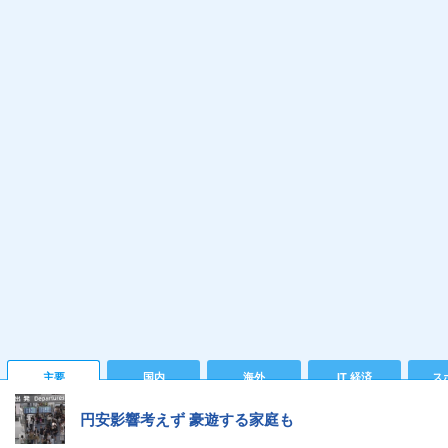
主要
国内
海外
IT 経済
ス
円安影響考えず 豪遊する家庭も