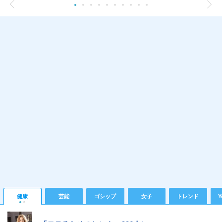
健康
芸能
ゴシップ
女子
トレンド
Y