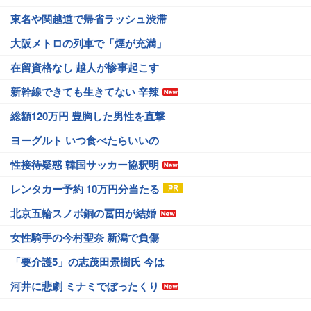
東名や関越道で帰省ラッシュ渋滞
大阪メトロの列車で「煙が充満」
在留資格なし 越人が惨事起こす
新幹線できても生きてない 辛辣
総額120万円 豊胸した男性を直撃
ヨーグルト いつ食べたらいいの
性接待疑惑 韓国サッカー協釈明
レンタカー予約 10万円分当たる
北京五輪スノボ銅の冨田が結婚
女性騎手の今村聖奈 新潟で負傷
「要介護5」の志茂田景樹氏 今は
河井に悲劇 ミナミでぼったくり