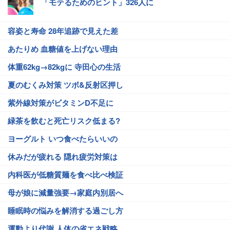
「モテるためのヒント」326人に
容姿と寿命 28年追跡で見えた差
あたりめ 血糖値を上げない理由
体重62kg→82kgに 寺田心の生活
夏のむくみ対策 ツボ&反射区押し
紫外線対策がビタミンD不足に
緑茶を飲むと死亡リスク低まる?
ヨーグルト いつ食べたらいいの
休みだが疲れる 隠れ疲労対策は
内科医が低糖質麺を食べ比べ検証
母が娘に減量強要→家庭内別居へ
睡眠時の悩みを解消する過ごし方
運動より代謝 人体の省エネ戦略