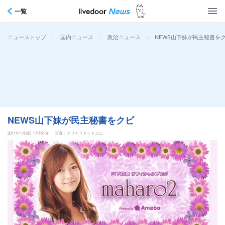
一覧
>
>
>
NEWS山下妹が民主秘書を
ニューストップ
国内ニュース
政治ニュース
NEWS山下妹が民主秘書をクビ
2011年1月6日 17時51分
写真：ナリナリドットコム