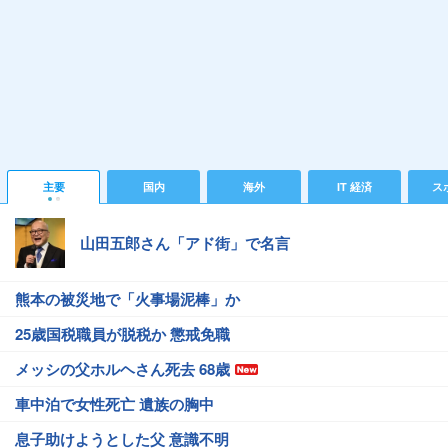
主要
国内
海外
IT 経済
ス
山田五郎さん「アド街」で名言
熊本の被災地で「火事場泥棒」か
25歳国税職員が脱税か 懲戒免職
メッシの父ホルヘさん死去 68歳
車中泊で女性死亡 遺族の胸中
息子助けようとした父 意識不明