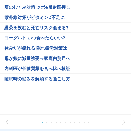
夏のむくみ対策 ツボ&反射区押し
紫外線対策がビタミンD不足に
緑茶を飲むと死亡リスク低まる?
ヨーグルト いつ食べたらいい?
休みだが疲れる 隠れ疲労対策は
母が娘に減量強要→家庭内別居へ
内科医が低糖質麺を食べ比べ検証
睡眠時の悩みを解消する過ごし方