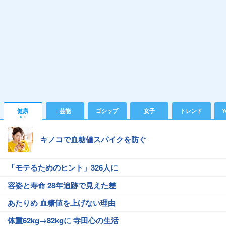
健康
芸能
ゴシップ
女子
トレンド
Y
キノコで血糖値スパイクを防ぐ
「モテるためのヒント」326人に
容姿と寿命 28年追跡で見えた差
あたりめ 血糖値を上げない理由
体重62kg→82kgに 寺田心の生活