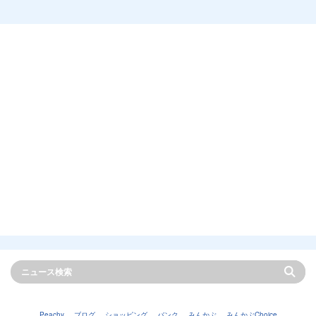
Peachy
ブログ
ショッピング
バンク
みんかぶ
みんかぶChoice