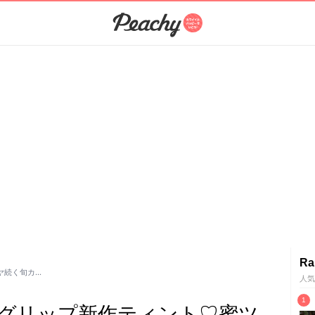
Ra
ヤ続く旬カ…
人気
グリップ新作ティント♡蜜ツ