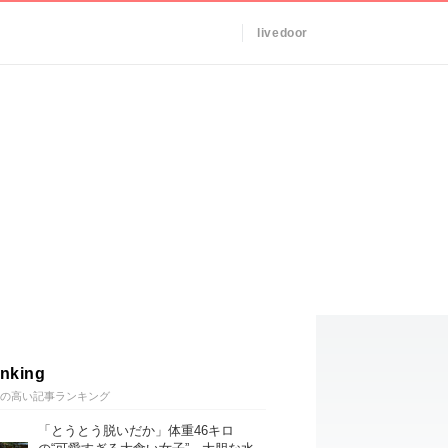
livedoor
nking
の高い記事ランキング
「とうとう脱いだか」体重46キロ