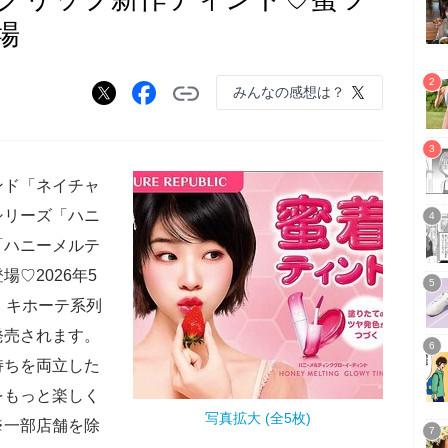
場
みんなの感想は？
ンド「ネイチャ
シリーズ「ハニ
「ハニーメルテ
♡2026年5
・キホーテ系列
発売されます。
持ちを両立した
をもっと楽しく
写真拡大 (全5枚)
※一部店舗を除