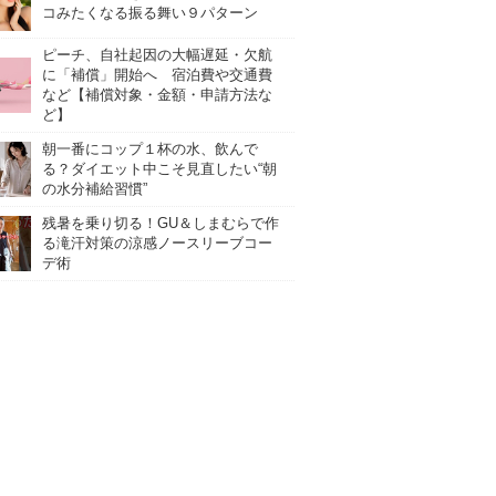
コみたくなる振る舞い９パターン
ピーチ、自社起因の大幅遅延・欠航
に「補償」開始へ 宿泊費や交通費
など【補償対象・金額・申請方法な
ど】
朝一番にコップ１杯の水、飲んで
る？ダイエット中こそ見直したい“朝
の水分補給習慣”
残暑を乗り切る！GU＆しまむらで作
る滝汗対策の涼感ノースリーブコー
デ術