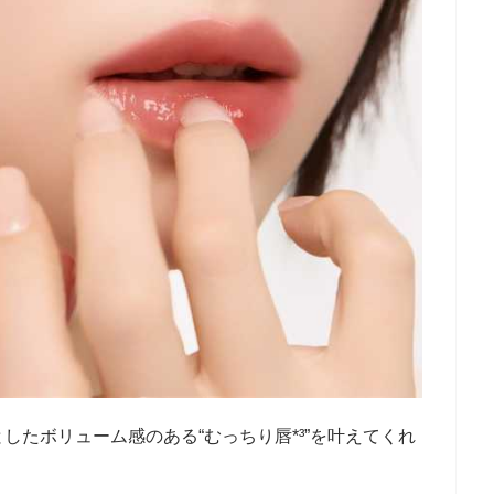
したボリューム感のある“むっちり唇*³”を叶えてくれ