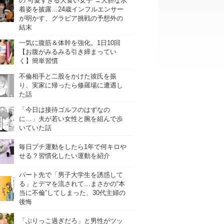
の“可愛すぎる大食い女子”→大胆な水
着姿を披露…24歳インフルエンサー
が明かす、グラビア挑戦の予想外の
結末
一気に腹筋＆体幹を強化。1日10回
【お腹がみるみる引き締まってい
く】簡単習慣
不倫相手と二股をかけた彼氏を振
り、実家に帰ったら修羅場に遭遇し
た話
「今日は接待ゴルフのはずなの
に…」夫が若い女性と腕を組んで歩
いていた話
毎日プチ運動をしたら1年で何キロや
せる？習慣化したい運動を紹介
パート先で「男子大学生を誘惑して
る」とデマを流されて…まさかの“本
当に不倫”してしまった、30代主婦の
後悔
「ぶりっこ過ぎだろ」と男性がツッ