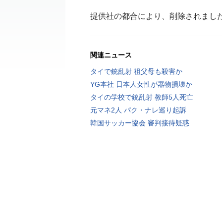
提供社の都合により、削除されまし
関連ニュース
タイで銃乱射 祖父母も殺害か
YG本社 日本人女性が器物損壊か
タイの学校で銃乱射 教師5人死亡
元マネ2人 パク・ナレ巡り起訴
韓国サッカー協会 審判接待疑惑