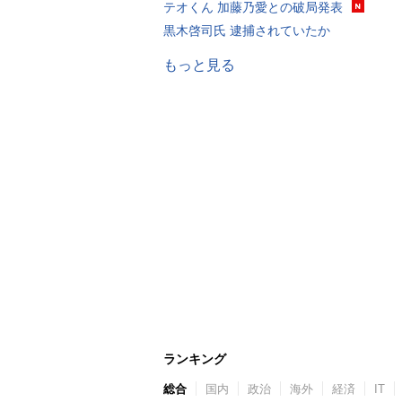
テオくん 加藤乃愛との破局発表
黒木啓司氏 逮捕されていたか
もっと見る
ランキング
総合
国内
政治
海外
経済
IT