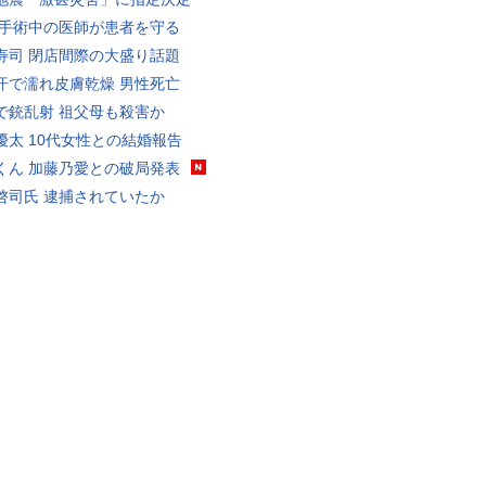
 手術中の医師が患者を守る
寿司 閉店間際の大盛り話題
汗で濡れ皮膚乾燥 男性死亡
で銃乱射 祖父母も殺害か
優太 10代女性との結婚報告
くん 加藤乃愛との破局発表
啓司氏 逮捕されていたか