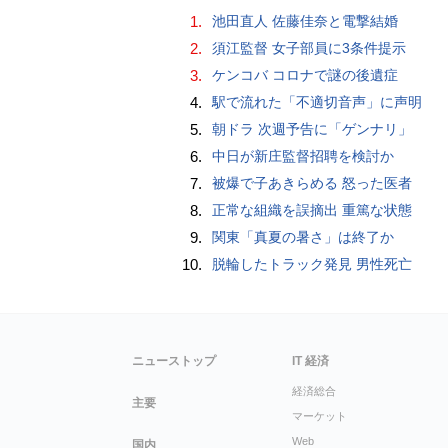
1.
池田直人 佐藤佳奈と電撃結婚
2.
須江監督 女子部員に3条件提示
3.
ケンコバ コロナで謎の後遺症
4.
駅で流れた「不適切音声」に声明
5.
朝ドラ 次週予告に「ゲンナリ」
6.
中日が新庄監督招聘を検討か
7.
被爆で子あきらめる 怒った医者
8.
正常な組織を誤摘出 重篤な状態
9.
関東「真夏の暑さ」は終了か
10.
脱輪したトラック発見 男性死亡
ニューストップ
IT 経済
経済総合
主要
マーケット
Web
国内