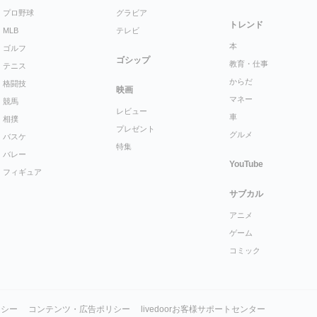
プロ野球
グラビア
トレンド
MLB
テレビ
本
ゴルフ
ゴシップ
教育・仕事
テニス
からだ
格闘技
映画
マネー
競馬
レビュー
車
相撲
プレゼント
グルメ
バスケ
特集
バレー
YouTube
フィギュア
サブカル
アニメ
ゲーム
コミック
リシー
コンテンツ・広告ポリシー
livedoorお客様サポートセンター