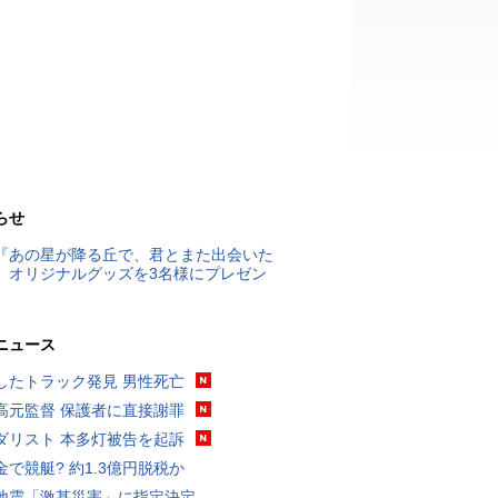
らせ
『あの星が降る丘で、君とまた出会いた
』オリジナルグッズを3名様にプレゼン
ニュース
したトラック発見 男性死亡
高元監督 保護者に直接謝罪
ダリスト 本多灯被告を起訴
金で競艇? 約1.3億円脱税か
地震「激甚災害」に指定決定