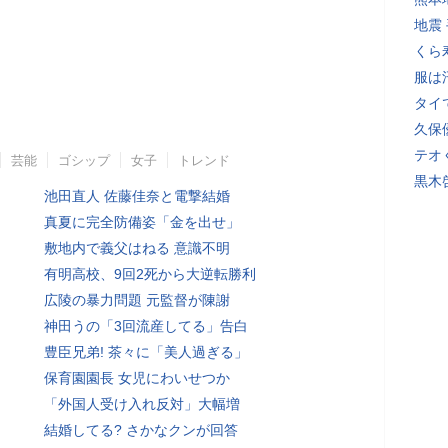
地震
くら
服は
タイ
久保
テオ
芸能
ゴシップ
女子
トレンド
黒木
池田直人 佐藤佳奈と電撃結婚
真夏に完全防備姿「金を出せ」
敷地内で義父はねる 意識不明
有明高校、9回2死から大逆転勝利
広陵の暴力問題 元監督が陳謝
神田うの「3回流産してる」告白
豊臣兄弟! 茶々に「美人過ぎる」
保育園園長 女児にわいせつか
「外国人受け入れ反対」大幅増
結婚してる? さかなクンが回答