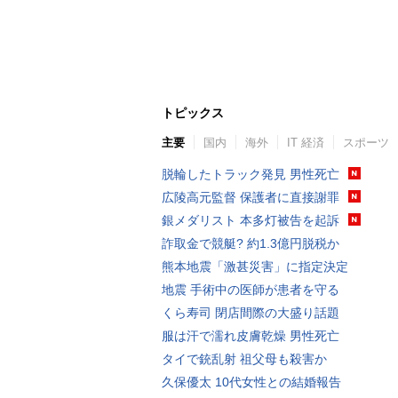
トピックス
主要
国内
海外
IT 経済
スポーツ
脱輪したトラック発見 男性死亡
広陵高元監督 保護者に直接謝罪
銀メダリスト 本多灯被告を起訴
詐取金で競艇? 約1.3億円脱税か
熊本地震「激甚災害」に指定決定
地震 手術中の医師が患者を守る
くら寿司 閉店間際の大盛り話題
服は汗で濡れ皮膚乾燥 男性死亡
タイで銃乱射 祖父母も殺害か
久保優太 10代女性との結婚報告