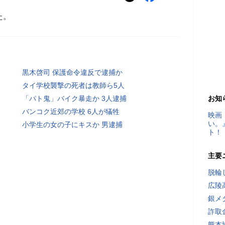
た。
黒木啓司 保護命令違反で逮捕か
タイ学校襲撃の死者は教師ら5人
「パト鬼」バイク暴走か 3人逮捕
お知
バンコク近郊の学校 6人が犠牲
映画
い。
小学生の女の子にキスか 男逮捕
ト！
主要
脱輪
広陵
銀メ
詐取
熊本