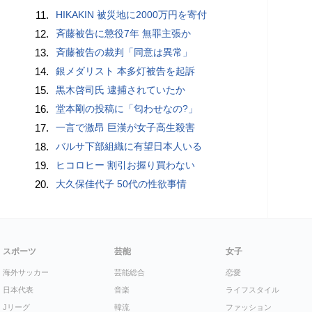
11.
HIKAKIN 被災地に2000万円を寄付
12.
斉藤被告に懲役7年 無罪主張か
13.
斉藤被告の裁判「同意は異常」
14.
銀メダリスト 本多灯被告を起訴
15.
黒木啓司氏 逮捕されていたか
16.
堂本剛の投稿に「匂わせなの?」
17.
一言で激昂 巨漢が女子高生殺害
18.
バルサ下部組織に有望日本人いる
19.
ヒコロヒー 割引お握り買わない
20.
大久保佳代子 50代の性欲事情
スポーツ
芸能
女子
海外サッカー
芸能総合
恋愛
日本代表
音楽
ライフスタイル
Jリーグ
韓流
ファッション