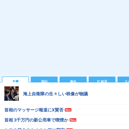
主要
国内
海外
IT 経済
ス
海上自衛隊の生々しい映像が物議
首相のマッサージ報道にX賛否
首相 3千万円の新公用車で喫煙か