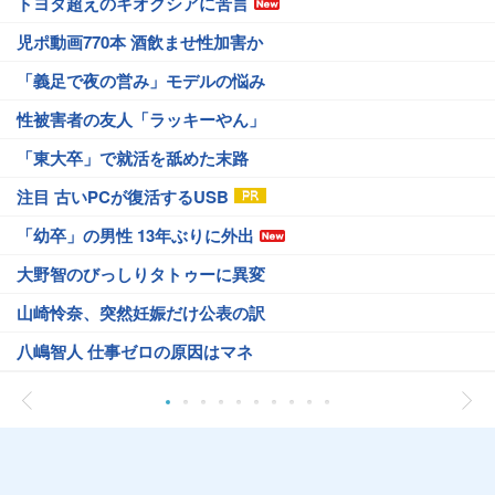
トヨタ超えのキオクシアに苦言
児ポ動画770本 酒飲ませ性加害か
「義足で夜の営み」モデルの悩み
性被害者の友人「ラッキーやん」
「東大卒」で就活を舐めた末路
注目 古いPCが復活するUSB
「幼卒」の男性 13年ぶりに外出
大野智のびっしりタトゥーに異変
山崎怜奈、突然妊娠だけ公表の訳
八嶋智人 仕事ゼロの原因はマネ