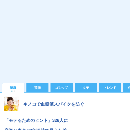
健康
芸能
ゴシップ
女子
トレンド
Y
キノコで血糖値スパイクを防ぐ
「モテるためのヒント」326人に