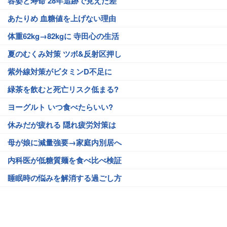
容姿と寿命 28年追跡で見えた差
あたりめ 血糖値を上げない理由
体重62kg→82kgに 寺田心の生活
夏のむくみ対策 ツボ&反射区押し
紫外線対策がビタミンD不足に
緑茶を飲むと死亡リスク低まる?
ヨーグルト いつ食べたらいい?
休みだが疲れる 隠れ疲労対策は
母が娘に減量強要→家庭内別居へ
内科医が低糖質麺を食べ比べ検証
睡眠時の悩みを解消する過ごし方