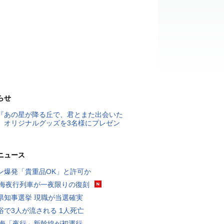
らせ
『あの星が降る丘で、君とまた出会いた
』オリジナルグッズを3名様にプレゼン
ニュース
ン爆発「貴重品OK」と許可か
東海夜行列車が一夜限りの復刻
県知事選挙 現職が当選確実
浴で3人が流される 1人死亡
東海「夜行」新幹線が初運行