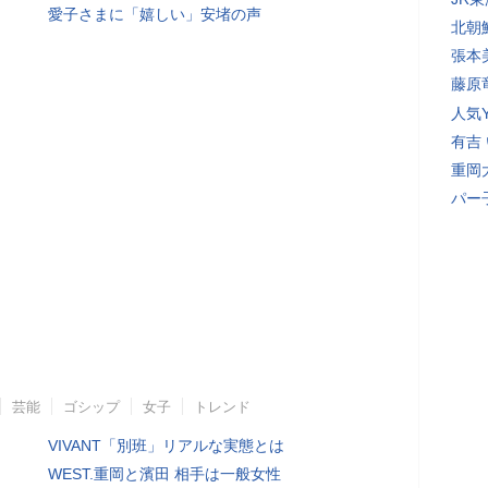
愛子さまに「嬉しい」安堵の声
北朝
張本
藤原
人気Y
有吉
重岡
パー
芸能
ゴシップ
女子
トレンド
VIVANT「別班」リアルな実態とは
WEST.重岡と濱田 相手は一般女性