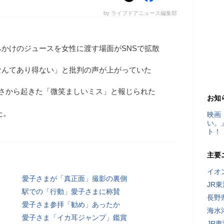
by ライブドアニュース編集部
かけのジュースを女性に渡す場面がSNSで拡散
なんてあり得ない」と批判の声が上がっていた
れさから起きた「微笑ましいミス」と報じられた
お知
た。
映画
い。
ト！
主要
イオ
愛子さまが「真正面」撮影の裏側
JR
駅での「行動」愛子さまに称賛
長野
愛子さま参拝「勧め」あったか
海水
愛子さま「イカ耳ジャンプ」鑑賞
JR