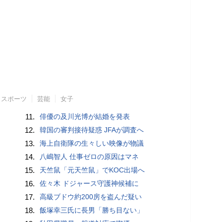
スポーツ
芸能
女子
11.
俳優の及川光博が結婚を発表
12.
韓国の審判接待疑惑 JFAが調査へ
13.
海上自衛隊の生々しい映像が物議
14.
八嶋智人 仕事ゼロの原因はマネ
15.
天竺鼠「元天竺鼠」でKOC出場へ
16.
佐々木 ドジャース守護神候補に
17.
高級ブドウ約200房を盗んだ疑い
18.
飯塚幸三氏に長男「勝ち目ない」