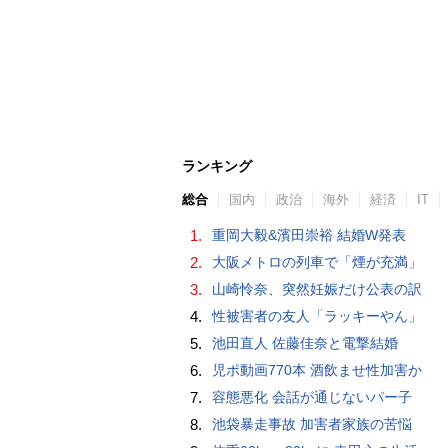
ランキング
総合
国内
政治
海外
経済
IT
1.
重岡大毅&濱田崇裕 結婚W発表
2.
大阪メトロの列車で「煙が充満」
3.
山崎怜奈、突然妊娠だけ公表の訳
4.
性被害者の友人「ラッキーやん」
5.
池田直人 佐藤佳奈と電撃結婚
6.
児ポ動画770本 酒飲ませ性加害か
7.
容態悪化 会話が通じないパー子
8.
池袋暴走事故 加害者家族の苦悩