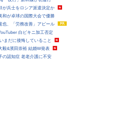
鮮が兵士をロシア派遣決定か
美和が卓球の国際大会で優勝
竜也、「労務改善」アピール
ouTuber 白ビキニ加工否定
 いまだに後悔していること
大毅&濱田崇裕 結婚W発表
子の認知症 老老介護に不安