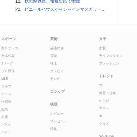
19.
秋田県職員、報道対応で喫煙
20.
ビニールハウスからシャインマスカット約200房を盗んだ疑い ネットで販売か 無職の男（42）逮捕 岡山県警
スポーツ
芸能
女子
海外サッカー
芸能総合
恋愛
日本代表
音楽
ライフスタイル
Jリーグ
韓流
ファッション
プロ野球
グラビア
トレンド
MLB
テレビ
本
ゴルフ
ゴシップ
教育・仕事
テニス
からだ
格闘技
映画
マネー
競馬
レビュー
車
相撲
プレゼント
グルメ
バスケ
特集
バレー
YouTube