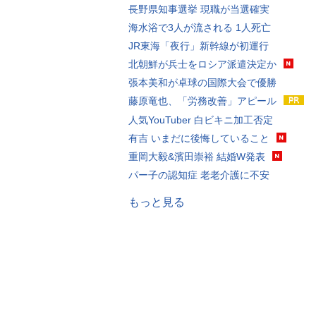
長野県知事選挙 現職が当選確実
海水浴で3人が流される 1人死亡
JR東海「夜行」新幹線が初運行
北朝鮮が兵士をロシア派遣決定か
張本美和が卓球の国際大会で優勝
藤原竜也、「労務改善」アピール
人気YouTuber 白ビキニ加工否定
有吉 いまだに後悔していること
重岡大毅&濱田崇裕 結婚W発表
パー子の認知症 老老介護に不安
もっと見る