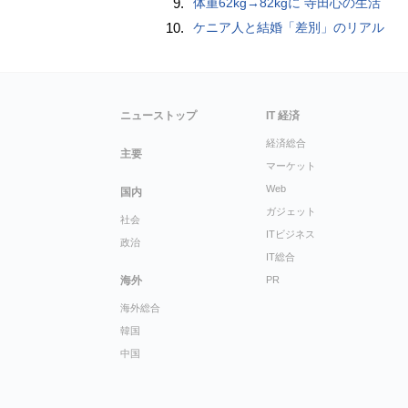
9.
体重62kg→82kgに 寺田心の生活
10.
ケニア人と結婚「差別」のリアル
ニューストップ
IT 経済
経済総合
主要
マーケット
Web
国内
ガジェット
社会
ITビジネス
政治
IT総合
海外
PR
海外総合
韓国
中国