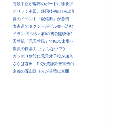
万波中正が客席のボードに珍要求
オリラジ中田、帰国後初のTV出演
夏のイベント「配信派」が急増
表参道でタクシーがビル突っ込む
イラン モジタバ師の初公開映像?
天竺鼠「元天竺鼠」でKOC出場へ
教員の性暴力 止まらないワケ
ガッポリ建設に元天才子役が加入
さらば森田、FX投資詐欺被害告白
京都の五山送り火が苦境に直面