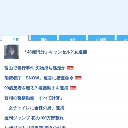
主要
国内
海外
IT 経済
ス
「43億円分」キャンセル? 女逮捕
富山で暴行事件 刃物持ち逃走か
消費者庁「SNOW」運営に措置命令
90歳患者を殴る? 看護助手を逮捕
首相の視察動画「すべて計算」
「女子トイレに全裸の男」逮捕
週刊ジャンプ 初の100万部割れ
なぜ14回も忌引申請 驚きの結末