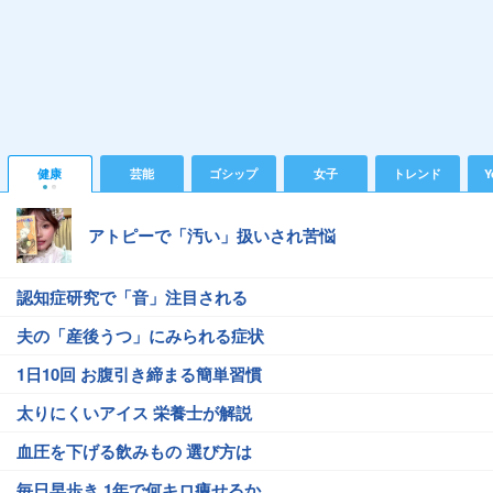
健康
芸能
ゴシップ
女子
トレンド
Y
アトピーで「汚い」扱いされ苦悩
認知症研究で「音」注目される
夫の「産後うつ」にみられる症状
1日10回 お腹引き締まる簡単習慣
太りにくいアイス 栄養士が解説
血圧を下げる飲みもの 選び方は
毎日早歩き 1年で何キロ痩せるか