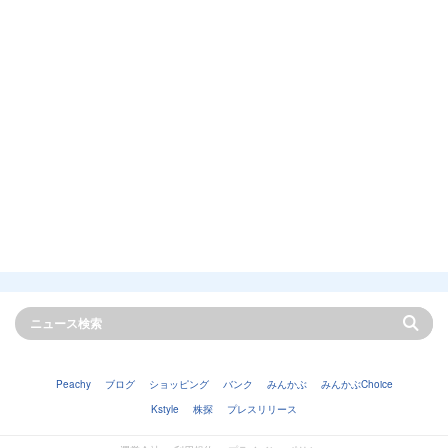
Peachy
ブログ
ショッピング
バンク
みんかぶ
みんかぶChoice
Kstyle
株探
プレスリリース