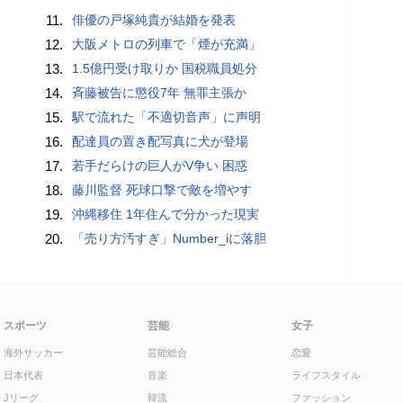
11.
俳優の戸塚純貴が結婚を発表
12.
大阪メトロの列車で「煙が充満」
13.
1.5億円受け取りか 国税職員処分
14.
斉藤被告に懲役7年 無罪主張か
15.
駅で流れた「不適切音声」に声明
16.
配達員の置き配写真に犬が登場
17.
若手だらけの巨人がV争い 困惑
18.
藤川監督 死球口撃で敵を増やす
19.
沖縄移住 1年住んで分かった現実
20.
「売り方汚すぎ」Number_iに落胆
スポーツ
芸能
女子
海外サッカー
芸能総合
恋愛
日本代表
音楽
ライフスタイル
Jリーグ
韓流
ファッション