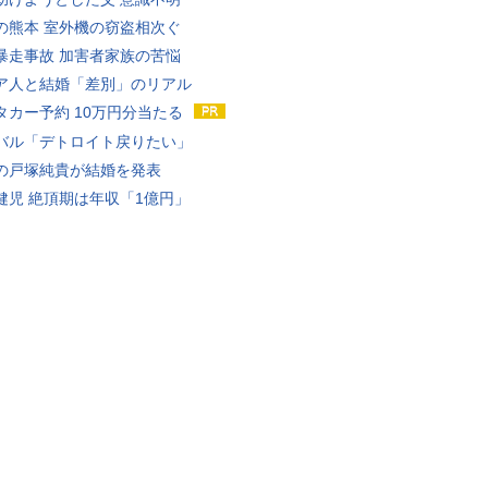
の熊本 室外機の窃盗相次ぐ
暴走事故 加害者家族の苦悩
ア人と結婚「差別」のリアル
タカー予約 10万円分当たる
バル「デトロイト戻りたい」
の戸塚純貴が結婚を発表
健児 絶頂期は年収「1億円」