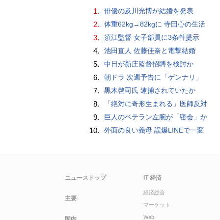
1.
俳優の及川光博が結婚を発表
2.
体重62kg→82kgに 寺田心の生活
3.
須江監督 女子部員に3条件提示
4.
池田直人 佐藤佳奈と電撃結婚
5.
中日が新庄監督招聘を検討か
6.
朝ドラ 次週予告に「ゲンナリ」
7.
黒木啓司氏 逮捕されていたか
8.
「絶対に奇形生まれる」医師反対
9.
巨人のベテラン左腕が「密会」か
10.
外面の良い義母 誤爆LINEで一変
ニューストップ
IT 経済
経済総合
主要
マーケット
Web
国内