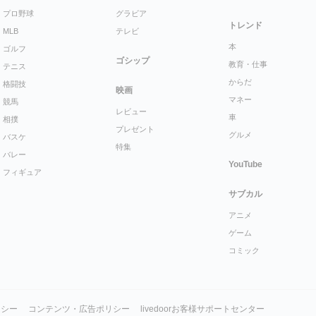
プロ野球
グラビア
トレンド
MLB
テレビ
本
ゴルフ
ゴシップ
教育・仕事
テニス
からだ
格闘技
映画
マネー
競馬
レビュー
車
相撲
プレゼント
グルメ
バスケ
特集
バレー
YouTube
フィギュア
サブカル
アニメ
ゲーム
コミック
リシー
コンテンツ・広告ポリシー
livedoorお客様サポートセンター