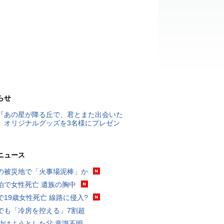
らせ
『あの星が降る丘で、君とまた出会いた
』オリジナルグッズを3名様にプレゼン
ニュース
の被災地で「火事場泥棒」か
泊で女性死亡 遺族の胸中
で19歳女性死亡 線路に侵入?
でも「冷房を控える」7割超
助けようとした父 意識不明