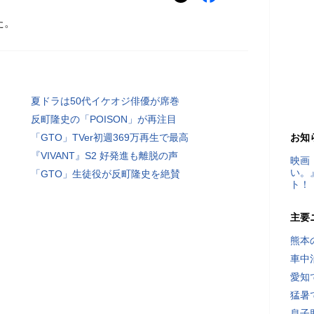
た。
夏ドラは50代イケオジ俳優が席巻
反町隆史の「POISON」が再注目
「GTO」TVer初週369万再生で最高
お知
『VIVANT』S2 好発進も離脱の声
映画
い。
「GTO」生徒役が反町隆史を絶賛
ト！
主要
熊本
車中
愛知
猛暑
息子