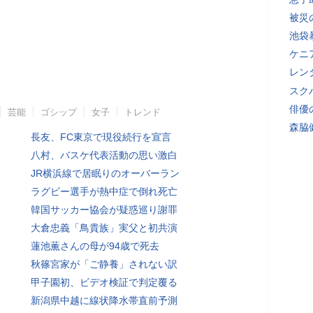
被災
池袋
ケニ
レン
スク
俳優
芸能
ゴシップ
女子
トレンド
森脇
長友、FC東京で現役続行を宣言
八村、バスケ代表活動の思い激白
JR横浜線で居眠りのオーバーラン
ラグビー選手が熱中症で倒れ死亡
韓国サッカー協会が疑惑巡り謝罪
大倉忠義「鳥貴族」実父と初共演
蓮池薫さんの母が94歳で死去
秋篠宮家が「ご静養」されない訳
甲子園初、ビデオ検証で判定覆る
新潟県中越に線状降水帯直前予測