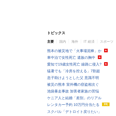
トピックス
主要
国内
海外
IT 経済
スポーツ
熊本の被災地で「火事場泥棒」か
車中泊で女性死亡 遺族の胸中
愛知で19歳女性死亡 線路に侵入?
猛暑でも「冷房を控える」7割超
息子助けようとした父 意識不明
被災の熊本 室外機の窃盗相次ぐ
池袋暴走事故 加害者家族の苦悩
ケニア人と結婚「差別」のリアル
レンタカー予約 10万円分当たる
スクバル「デトロイト戻りたい」