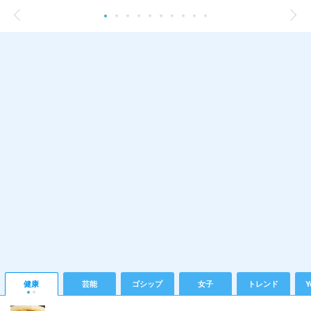
健康
芸能
ゴシップ
女子
トレンド
Y