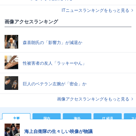
ITニュースランキングをもっと見る
画像アクセスランキング
森喜朗氏の「影響力」が減退か
性被害者の友人「ラッキーやん」
巨人のベテラン左腕が「密会」か
画像アクセスランキングをもっと見る
主要
国内
海外
IT 経済
ス
海上自衛隊の生々しい映像が物議