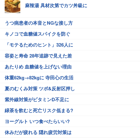
麻辣湯 具材次第でカツ丼級に
うつ病患者の本音とNGな接し方
キノコで血糖値スパイクを防ぐ
「モテるためのヒント」326人に
容姿と寿命 28年追跡で見えた差
あたりめ 血糖値を上げない理由
体重62kg→82kgに 寺田心の生活
夏のむくみ対策 ツボ&反射区押し
紫外線対策がビタミンD不足に
緑茶を飲むと死亡リスク低まる?
ヨーグルト いつ食べたらいい?
休みだが疲れる 隠れ疲労対策は