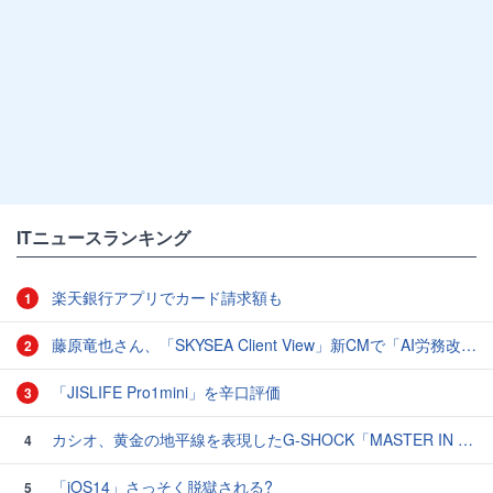
ITニュースランキング
楽天銀行アプリでカード請求額も
1
藤原竜也さん、「SKYSEA Client View」新CMで「AI労務改善」をアピール 働き方をAIが分析したら「すぐに休んで」と言われる？
2
「JISLIFE Pro1mini」を辛口評価
3
カシオ、黄金の地平線を表現したG-SHOCK「MASTER IN HORIZON GOLD」3モデル
4
「iOS14」さっそく脱獄される?
5