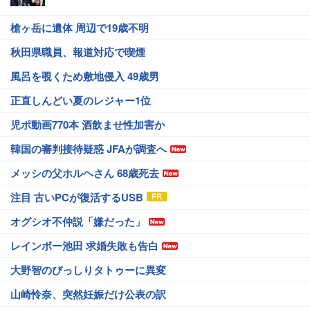
槍ヶ岳に遺体 周辺で19歳不明
秋田県職員、報道対応で喫煙
風呂を覗くため敷地侵入 49歳男
正直しんどい夏のレジャー1位
児ポ動画770本 酒飲ませ性加害か
韓国の審判接待疑惑 JFAが調査へ
メッシの父ホルヘさん 68歳死去
注目 古いPCが復活するUSB
オグシオ不仲説「嫌だった」
レインボー池田 求婚失敗も告白
大野智のびっしりタトゥーに異変
山崎怜奈、突然妊娠だけ公表の訳