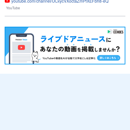
youtube.com/channel/UCxycVXoctaZmPfXEFbh8-eQ
YouTube