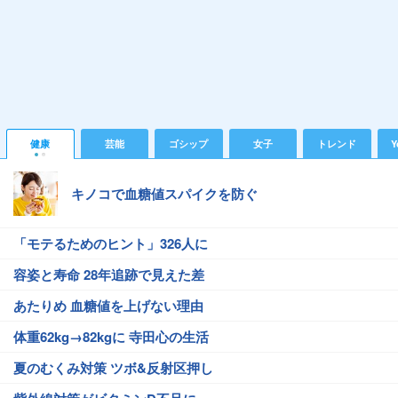
健康
芸能
ゴシップ
女子
トレンド
Y
キノコで血糖値スパイクを防ぐ
「モテるためのヒント」326人に
容姿と寿命 28年追跡で見えた差
あたりめ 血糖値を上げない理由
体重62kg→82kgに 寺田心の生活
夏のむくみ対策 ツボ&反射区押し