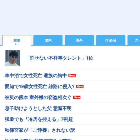
主要
国内
海外
IT 経済
ス
「許せない不祥事タレント」1位
車中泊で女性死亡 遺族の胸中
愛知で19歳女性死亡 線路に侵入?
被災の熊本 室外機の窃盗相次ぐ
息子助けようとした父 意識不明
猛暑でも「冷房を控える」7割超
秋篠宮家が「ご静養」されない訳