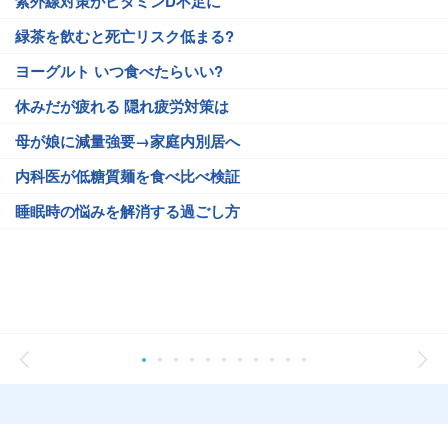
紫外線対策がビタミンD不足に
緑茶を飲むと死亡リスク低まる?
ヨーグルト いつ食べたらいい?
休みだが疲れる 隠れ疲労対策は
母が娘に減量強要→家庭内別居へ
内科医が低糖質麺を食べ比べ検証
睡眠時の悩みを解消する過ごし方