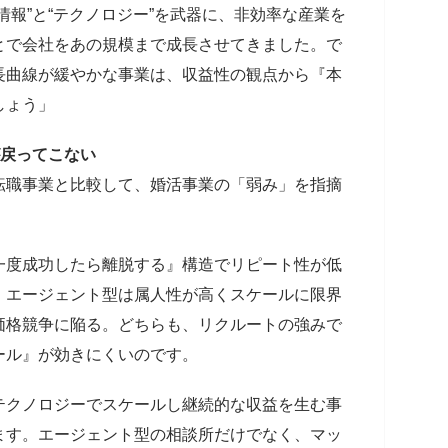
情報”と“テクノロジー”を武器に、非効率な産業を
とで会社をあの規模まで成長させてきました。で
長曲線が緩やかな事業は、収益性の観点から『本
しょう」
が戻ってこない
転職事業と比較して、婚活事業の「弱み」を指摘
一度成功したら離脱する』構造でリピート性が低
。エージェント型は属人性が高くスケールに限界
価格競争に陥る。どちらも、リクルートの強みで
ール』が効きにくいのです。
テクノロジーでスケールし継続的な収益を生む事
ます。エージェント型の相談所だけでなく、マッ