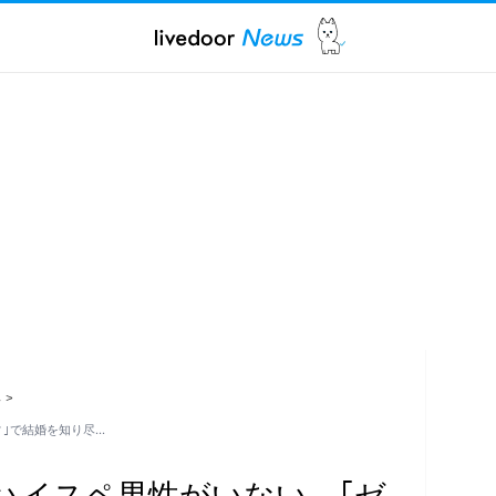
ス
>
ィ｣で結婚を知り尽…
にハイスペ男性がいない…｢ゼ