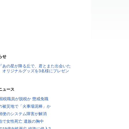
らせ
『あの星が降る丘で、君とまた出会いた
』オリジナルグッズを3名様にプレゼン
ニュース
歳国税職員が脱税か 懲戒免職
の被災地で「火事場泥棒」か
郵便のシステム障害が解消
泊で女性死亡 遺族の胸中
で19歳女性死亡 線路に侵入?