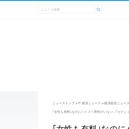
ニューストップ
IT 経済ニュース
経済総合ニュー
>
>
｢女性も有料｣なのにハイスペ男性がいない…｢ゼクシ
｢女性も有料｣なの