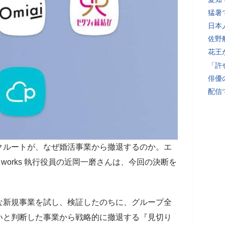
猛暑
日本
佐野
花王
「許
俳優
配信
クルートが、なぜ婚活事業から撤退するのか。エ
r works 執行役員の近岡一磨さんは、今回の決断を
な新規事業を試し、検証したのちに、グループ全
いと判断した事業から戦略的に撤退する『見切り