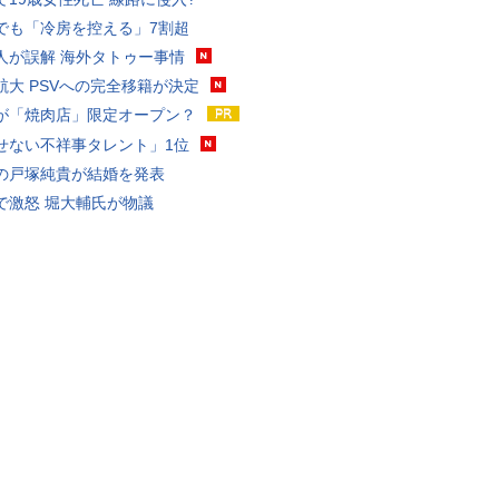
でも「冷房を控える」7割超
人が誤解 海外タトゥー事情
航大 PSVへの完全移籍が決定
が「焼肉店」限定オープン？
せない不祥事タレント」1位
の戸塚純貴が結婚を発表
で激怒 堀大輔氏が物議