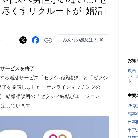
り尽くすリクルートが｢婚活｣
みんなの感想は？
ン
お知
のサービスを終了
映画
い。
運営する婚活サービス「ゼクシィ縁結び」と「ゼクシ
ト！
終了を発表しました。オンラインマッチングの
主要
末頃、結婚相談所の「ゼクシィ縁結びエージェン
予定しています。
25
熊本
日本
車中
愛知