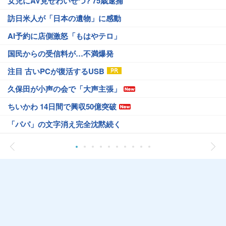
女児にAV見せわいせつ? 75歳逮捕
訪日米人が「日本の遺物」に感動
AI予約に店側激怒「もはやテロ」
国民からの受信料が…不満爆発
注目 古いPCが復活するUSB
久保田が小声の会で「大声主張」
ちいかわ 14日間で興収50億突破
「パパ」の文字消え完全沈黙続く