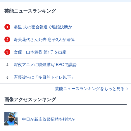
芸能ニュースランキング
趣里 夫の密会報道で離婚決断か
1
寿美花代さん死去 息子2人が追悼
2
女優・山本舞香 第1子を出産
3
深夜アニメに喫煙描写 BPOで議論
4
斉藤被告に「多目的トイレ以下」
5
芸能ニュースランキングをもっと見る
画像アクセスランキング
中日が新庄監督招聘を検討か