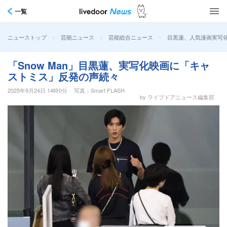
一覧
>
>
>
目黒蓮、人気漫画実写化
ニューストップ
芸能ニュース
芸能総合ニュース
「Snow Man」目黒蓮、実写化映画に「キャ
ストミス」反発の声続々
2025年9月24日 14時0分
写真：Smart FLASH
by ライブドアニュース編集部