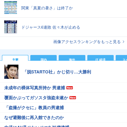
関東「真夏の暑さ」は終了か
ドジャース6連敗 佐々木が止める
画像アクセスランキングをもっと見る
主要
国内
海外
IT 経済
ス
「脱STARTO社」かじ切り…大勝利
未成年の裸体写真所持か 男逮捕
覆面かぶってガソスタ強盗未遂か
「盗撮がクセに」教員の男逮捕
なぜ避難後に再入館できたのか