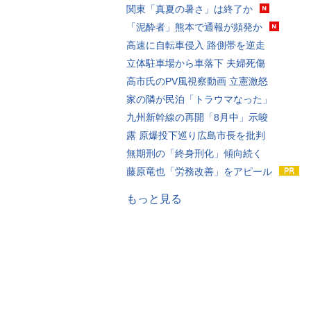
関東「真夏の暑さ」は終了か
「泥酔者」熊本で通報が頻発か
高速に自転車侵入 路側帯を逆走
立体駐車場から車落下 夫婦死傷
高市氏のPV風視察動画 立憲激怒
家の隣が民泊「トラウマなった」
九州新幹線の再開「8月中」示唆
露 原爆投下巡り広島市長を批判
無期刑の「終身刑化」傾向続く
藤原竜也「労務改善」をアピール
もっと見る