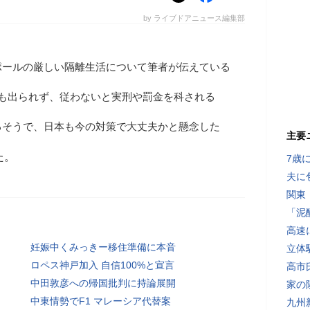
by ライブドアニュース編集部
ポールの厳しい隔離生活について筆者が伝えている
歩も出られず、従わないと実刑や罰金を科される
るそうで、日本も今の対策で大丈夫かと懸念した
主要
た。
7歳
夫に
関東
「泥
高速
妊娠中くみっきー移住準備に本音
立体
ロペス神戸加入 自信100%と宣言
高市
中田敦彦への帰国批判に持論展開
家の
中東情勢でF1 マレーシア代替案
九州