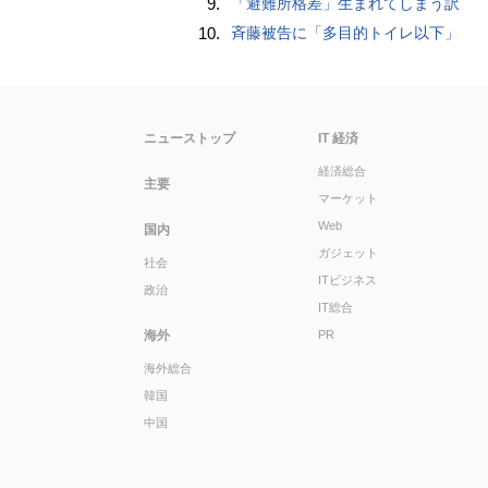
9.
「避難所格差」生まれてしまう訳
10.
斉藤被告に「多目的トイレ以下」
ニューストップ
IT 経済
経済総合
主要
マーケット
Web
国内
ガジェット
社会
ITビジネス
政治
IT総合
海外
PR
海外総合
韓国
中国