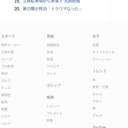
19.
立体駐車場から車落下 夫婦死傷
20.
家の隣が民泊「トラウマなった」
スポーツ
芸能
女子
海外サッカー
芸能総合
恋愛
日本代表
音楽
ライフスタイル
Jリーグ
韓流
ファッション
プロ野球
グラビア
トレンド
MLB
テレビ
本
ゴルフ
ゴシップ
教育・仕事
テニス
からだ
格闘技
映画
マネー
競馬
レビュー
車
相撲
プレゼント
グルメ
バスケ
特集
バレー
YouTube