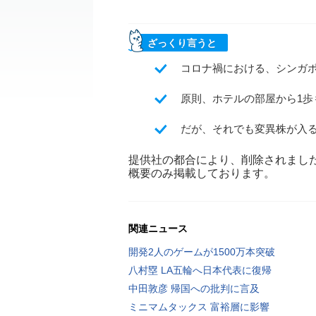
ざっくり言うと
コロナ禍における、シンガ
原則、ホテルの部屋から1
だが、それでも変異株が入
提供社の都合により、削除されまし
概要のみ掲載しております。
関連ニュース
開発2人のゲームが1500万本突破
八村塁 LA五輪へ日本代表に復帰
中田敦彦 帰国への批判に言及
ミニマムタックス 富裕層に影響