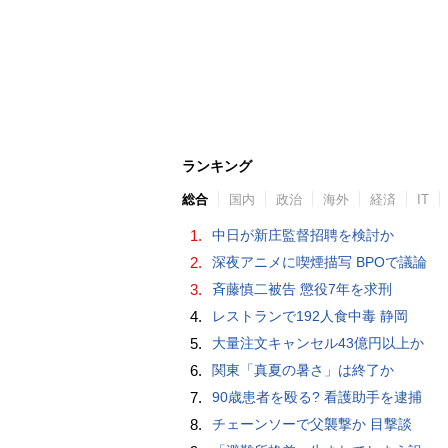
ランキング
総合
国内
政治
海外
経済
IT
1.
中日が新庄監督招聘を検討か
2.
深夜アニメに喫煙描写 BPOで議論
3.
斉藤慎二被告 懲役7年を求刑
4.
レストランで192人食中毒 静岡
5.
大量注文キャンセル43億円以上か
6.
関東「真夏の暑さ」は終了か
7.
90歳患者を殴る? 看護助手を逮捕
8.
チェーンソーで父襲撃か 目撃談