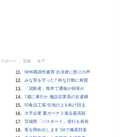
スポーツ
芸能
女子
11.
NHK職員性被害 出演者に怒りの声
12.
みな実を守った? 粋な行動に称賛
13.
「泥酔者」熊本で通報が頻発か
14.
7歳に暴行か 施設従業員の女逮捕
15.
印食品工場 生地の上を転げ回る
16.
大手企業 夏ボーナス過去最高額
17.
茨城県「パスポート」発行を発表
18.
客を閉め出します SAで徹底対策