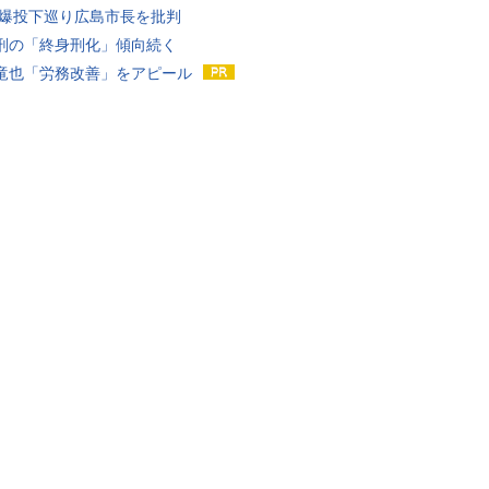
原爆投下巡り広島市長を批判
刑の「終身刑化」傾向続く
竜也「労務改善」をアピール