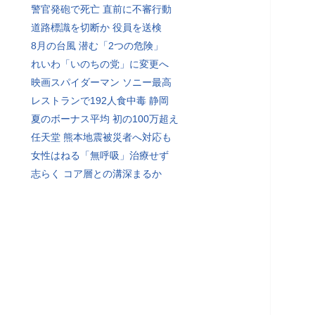
警官発砲で死亡 直前に不審行動
道路標識を切断か 役員を送検
8月の台風 潜む「2つの危険」
れいわ「いのちの党」に変更へ
映画スパイダーマン ソニー最高
レストランで192人食中毒 静岡
夏のボーナス平均 初の100万超え
任天堂 熊本地震被災者へ対応も
女性はねる「無呼吸」治療せず
志らく コア層との溝深まるか