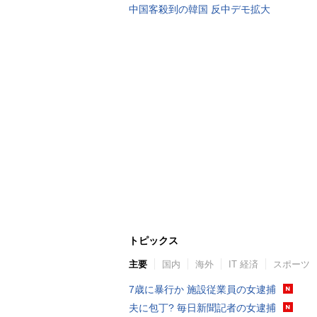
中国客殺到の韓国 反中デモ拡大
トピックス
主要
国内
海外
IT 経済
スポーツ
7歳に暴行か 施設従業員の女逮捕
夫に包丁? 毎日新聞記者の女逮捕