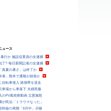
ニュース
に暴行か 施設従業員の女逮捕
包丁? 毎日新聞記者の女逮捕
「真夏の暑さ」は終了か
酔者」熊本で通報が頻発か
に自転車侵入 路側帯を逆走
駐車場から車落下 夫婦死傷
氏のPV風視察動画 立憲激怒
隣が民泊「トラウマなった」
新幹線の再開「8月中」示唆