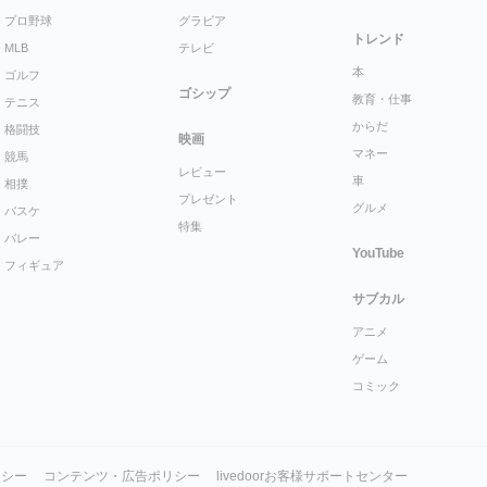
プロ野球
グラビア
トレンド
MLB
テレビ
本
ゴルフ
ゴシップ
教育・仕事
テニス
からだ
格闘技
映画
マネー
競馬
レビュー
車
相撲
プレゼント
グルメ
バスケ
特集
バレー
YouTube
フィギュア
サブカル
アニメ
ゲーム
コミック
リシー
コンテンツ・広告ポリシー
livedoorお客様サポートセンター