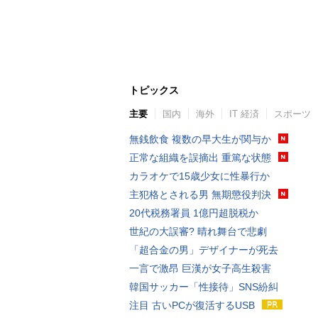
トピックス
主要
国内
海外
IT 経済
スポーツ
無銭飲食 複数の早大生が関与か
正常な組織を誤摘出 重篤な状態
カラオケで15歳少女に性暴行か
主犯格とされる男 無期懲役判決
20代税務署員 1億円超脱税か
世紀の大誤審? 晴れ舞台で悲劇
「超合金の男」デザイナーが死去
一言で激昂 巨漢が女子高生殺害
韓国サッカー「性接待」SNS紛糾
注目 古いPCが復活するUSB