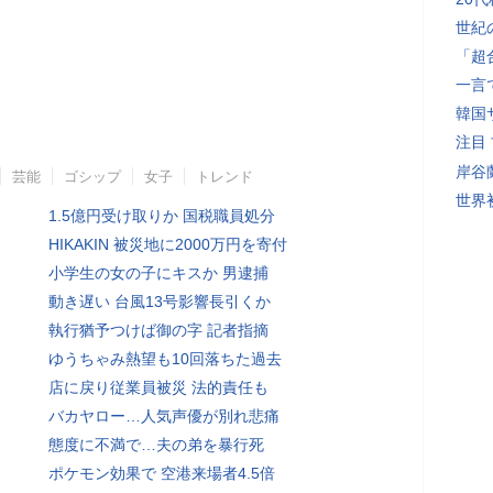
世紀
「超
一言
韓国
注目
岸谷
芸能
ゴシップ
女子
トレンド
世界初
1.5億円受け取りか 国税職員処分
HIKAKIN 被災地に2000万円を寄付
小学生の女の子にキスか 男逮捕
動き遅い 台風13号影響長引くか
執行猶予つけば御の字 記者指摘
ゆうちゃみ熱望も10回落ちた過去
店に戻り従業員被災 法的責任も
バカヤロー…人気声優が別れ悲痛
態度に不満で…夫の弟を暴行死
ポケモン効果で 空港来場者4.5倍