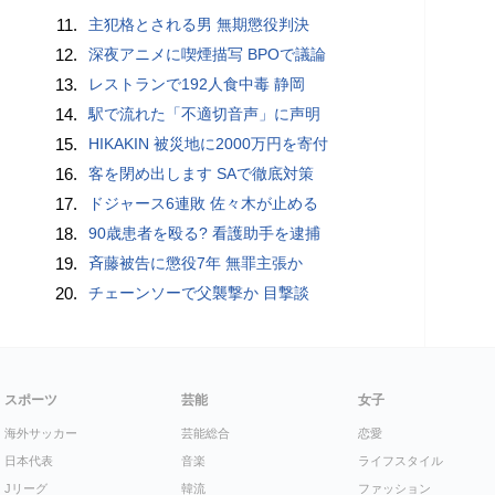
11.
主犯格とされる男 無期懲役判決
12.
深夜アニメに喫煙描写 BPOで議論
13.
レストランで192人食中毒 静岡
14.
駅で流れた「不適切音声」に声明
15.
HIKAKIN 被災地に2000万円を寄付
16.
客を閉め出します SAで徹底対策
17.
ドジャース6連敗 佐々木が止める
18.
90歳患者を殴る? 看護助手を逮捕
19.
斉藤被告に懲役7年 無罪主張か
20.
チェーンソーで父襲撃か 目撃談
スポーツ
芸能
女子
海外サッカー
芸能総合
恋愛
日本代表
音楽
ライフスタイル
Jリーグ
韓流
ファッション