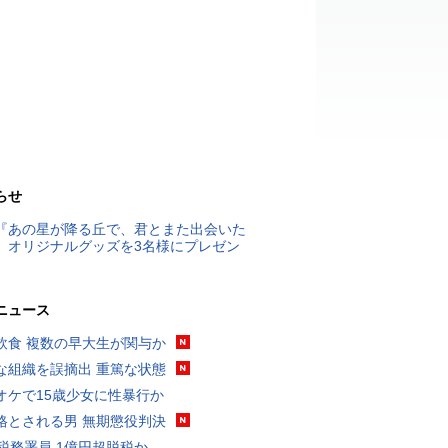
らせ
『あの星が降る丘で、君とまた出会いた
』オリジナルグッズを3名様にプレゼン
ニュース
飲食 複数の早大生が関与か
な組織を誤摘出 重篤な状態
オケで15歳少女に性暴行か
格とされる男 無期懲役判決
代税務署員 1億円超脱税か