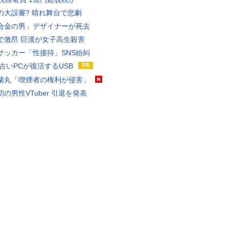
の大誤審? 晴れ舞台で悲劇
合金の男」デザイナーが死去
で激昂 巨漢が女子高生殺害
サッカー「性接待」SNS紛糾
 古いPCが復活するUSB
蘭丸「喫煙者の権利が侵害」
の男性VTuber 引退を発表