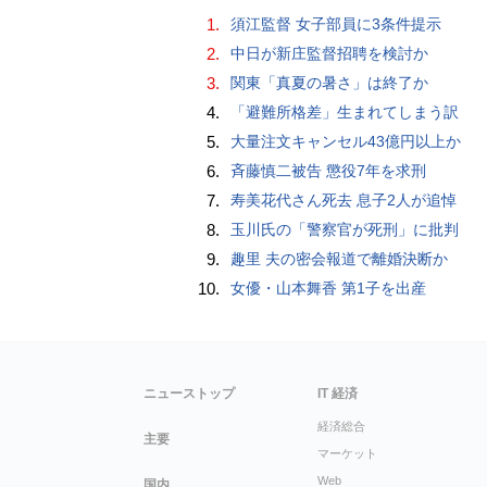
1.
須江監督 女子部員に3条件提示
2.
中日が新庄監督招聘を検討か
3.
関東「真夏の暑さ」は終了か
4.
「避難所格差」生まれてしまう訳
5.
大量注文キャンセル43億円以上か
6.
斉藤慎二被告 懲役7年を求刑
7.
寿美花代さん死去 息子2人が追悼
8.
玉川氏の「警察官が死刑」に批判
9.
趣里 夫の密会報道で離婚決断か
10.
女優・山本舞香 第1子を出産
ニューストップ
IT 経済
経済総合
主要
マーケット
Web
国内