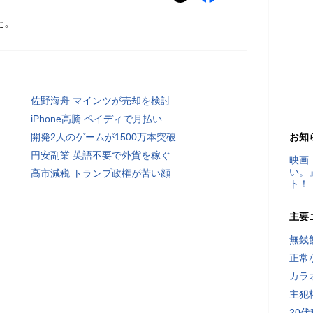
た。
佐野海舟 マインツが売却を検討
iPhone高騰 ペイディで月払い
開発2人のゲームが1500万本突破
お知
円安副業 英語不要で外貨を稼ぐ
映画
い。
高市減税 トランプ政権が苦い顔
ト！
主要
無銭
正常
カラ
主犯
20