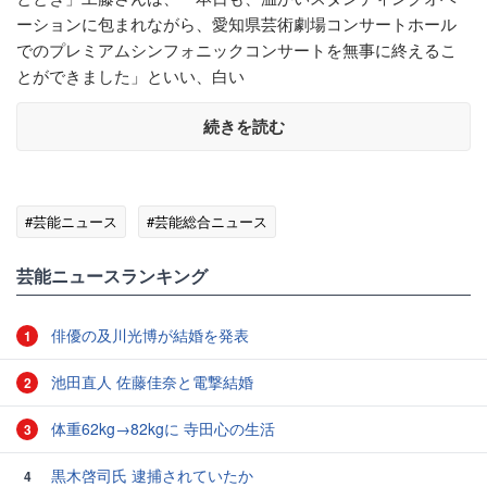
ーションに包まれながら、愛知県芸術劇場コンサートホール
でのプレミアムシンフォニックコンサートを無事に終えるこ
とができました」といい、白い
続きを読む
#芸能ニュース
#芸能総合ニュース
芸能ニュースランキング
俳優の及川光博が結婚を発表
1
池田直人 佐藤佳奈と電撃結婚
2
体重62kg→82kgに 寺田心の生活
3
黒木啓司氏 逮捕されていたか
4