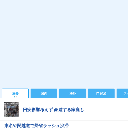
主要
国内
海外
IT 経済
ス
円安影響考えず 豪遊する家庭も
東名や関越道で帰省ラッシュ渋滞