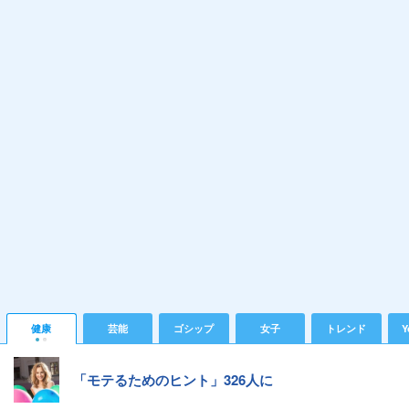
健康
芸能
ゴシップ
女子
トレンド
Y
「モテるためのヒント」326人に