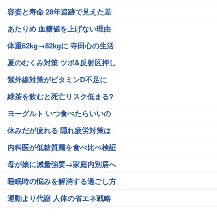
容姿と寿命 28年追跡で見えた差
あたりめ 血糖値を上げない理由
体重62kg→82kgに 寺田心の生活
夏のむくみ対策 ツボ&反射区押し
紫外線対策がビタミンD不足に
緑茶を飲むと死亡リスク低まる?
ヨーグルト いつ食べたらいいの
休みだが疲れる 隠れ疲労対策は
内科医が低糖質麺を食べ比べ検証
母が娘に減量強要→家庭内別居へ
睡眠時の悩みを解消する過ごし方
運動より代謝 人体の省エネ戦略